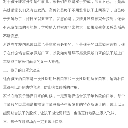
对于孩子即将开学这件事儿，家长们自然是双手赞成，欣喜不已。可是高
兴过后家长们又有些发愁。高兴的是终于不用监督孩子上网课了，自己终
于要解放了，好日子就要来了。发愁的是，疫情并没有被完全控制，还会
有死灰复燃的可能性，学校的人群密度非常的大，如果发生交叉感染后果
不堪设想。
所以在学校内佩戴口罩也是非常有必要的。可是孩子的口罩如何选择，孩
子在什么场合应该佩戴口罩，以及如何引导不愿意佩戴口罩的孩子戴上口
罩则成了家长们面临的又一大难题。
二、孩子的口罩怎么选
适合孩子的口罩是一次性医用外科口罩和一次性医用防护
口罩
，这两种口
罩都可以起到防护飞沫、防止病毒传播的作用。
家长在给孩子选择口罩的时候，一定要选择适合孩子年龄段的口罩。每个
年龄段的口罩都是根据该年龄段孩子生长发育的特点所设计的，戴上以后
能更贴合孩子的脸颊，让孩子感觉更舒适，也能更好地防止吸入飞沫。
三、孩子在哪些场合一定要戴上口罩