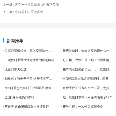
上一篇：同色一次性口罩怎么区分正反面
下一篇：怎样鉴别口罩的真伪
新闻推荐
· 口罩赶紧戴起来！秋冬疫情防控，从做“蒙面侠”开始
· 新房装修时，你知道应选择什么一次性口罩？
· 一次性口罩透气性对质量的影响解析
· 可以摘一次性口罩了吗？中国疫情会不会2次爆发
· 儿童口罩怎么选
· 在常态化防控的情况下，一次性口罩仍是老百姓标配
· 划重点！秋季开学后 这些情况下学生可以摘口罩了！
· 当N95口罩出现这些情况时，应及时更换
· N95口罩怎么辨别工业和医用 教你识别方法
· 米欧医疗正式宣布生产口罩，为抗疫助力
· 全国6月份能摘口罩吗
· 戴一次性口罩就不用涂防晒霜了吗？
· 三伏天 这份佩戴口罩指南请收好
· 开学在即，一次性口罩随身备