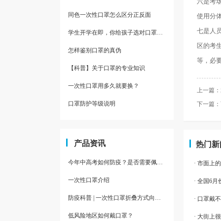
六是考
同色一次性口罩怎么区分正反面
使用分
七是人
学生开学在即，你给孩子选对口罩了吗？这三点必须得知道
区的考
怎样鉴别口罩的真伪
等，必
【科普】关于口罩的专业知识
一次性口罩用多久就要换？
上一篇：
口罩防护等级说明
下一篇：
产品资讯
热门新
今年中高考如何防疫？是否需要佩戴口罩？
· 市面
一次性口罩介绍
· 全国6
防疫科普 | 一次性口罩折叠方式向上，不安全？
· 口罩
低风险地区如何戴口罩？
· 大街