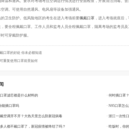
场降温和通风。要求对考场考点空调运行情况进行全面检查，开展清洁消毒。普
体空调。可使用自然通风、电风扇等设备加强通风。
员的卫生防护。低风险地区的考生在进入考场前要
佩戴口罩
，进入考场就座后，
生，要全程佩戴口罩。工作人员和监考人员全程佩戴口罩，隔离考场的监考员及
要时可穿戴防护服。
戴口罩的好处 你未必都知道
可重复使用口罩前景如何
闻
上的口罩滤芯都是什么材料的
· 何时摘口罩
月份能摘口罩吗
· N95口罩
戴不戴空调开不开？大热天里怎么防新冠病毒
· 浙江一次性
上很多人都不戴口罩了，新冠疫情被终结了吗？
· 吃饭时，你