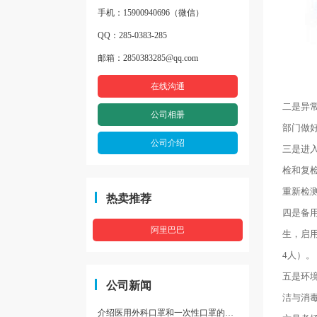
手机：15900940696（微信）
QQ：285-0383-285
邮箱：2850383285@qq.com
在线沟通
二是异
公司相册
部门做
公司介绍
三是进
检和复
重新检测
热卖推荐
四是备
阿里巴巴
生，启
4人）。
五是环
公司新闻
洁与消
介绍医用外科口罩和一次性口罩的区别