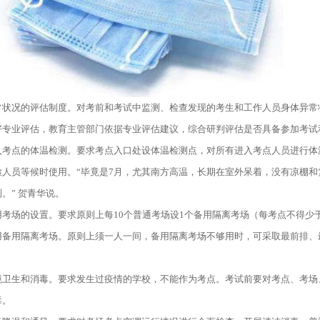
常状况的评估制度。对考前和考试中监测、检查发现的考生和工作人员身体异常
好专业评估，教育主管部门依据专业评估建议，综合研判评估是否具备参加考试
入考点的体温检测。要求考点入口处设体温检测点，对所有进入考点人员进行体
检人员等候时使用。
“毕竟是7月，尤其南方高温，长期在室外呆着，没有凉棚
。” 贺青华说。
用考场的设置。要求原则上每
10个普通考场设1个备用隔离考场（每考点不得少
用备用隔离考场。原则上须一人一间，备用隔离考场不够用时，可采取最前排、
境卫生和消毒。要求发生过疫情的学校，不能作为考点。考试前要对考点、考场
毒。