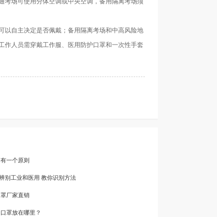
通考场可使用分体空调或中央空调，备用隔离考场须
可以自主决定是否佩戴；备用隔离考场和中高风险地
工作人员需穿戴工作服、医用防护口罩和一次性手套
？有一个原则
怎么辨别工业和医用 教你识别方法
口罩厂家直销
的口罩放在哪里？