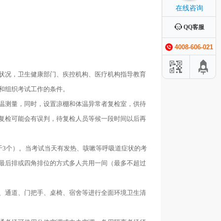
在线咨询
QQ客服
4008-606-021
状况，卫生健康部门、疾控机构、医疗机构指导教育
和组织考试工作的条件。
温测量，同时，设置凉棚和体温异常者复检室，供待
和复检可能会有误判，待复检人员等候一段时间以后再
于3个）。当考试当天有发热、咳嗽等呼吸道症状的考
最后排或四角排位的方式多人共用一间（最多不超过
、通道、门把手、桌椅、宿舍等进行全面环境卫生清