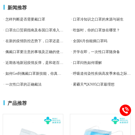
新闻推荐
· 怎样判断是否需要戴口罩
· 口罩冷知识之口罩的来源与诞生
· 口罩出口贸易指南及各国口罩准入条件
· 吃饭时，你的口罩放在哪里？
· 在新的疫情防控态势下，口罩还是必需品吗？
· 全国6月份能摘口罩吗
· 佩戴口罩要注意的事项及正确的使用方式
· 开学在即，一次性口罩随身备
· 近期各地新冠疫情反弹，是和老百姓摘下口罩有关吗？
· 口罩闷热如何缓解
· 如何Get到佩戴口罩新技能，你真的了解吗?
· 呼吸道传染性疾病高发季来临之际 一次性口罩先别急着摘掉
· 一次性口罩的正确戴法
· 雾霾天气KN95口罩最理想
产品推荐