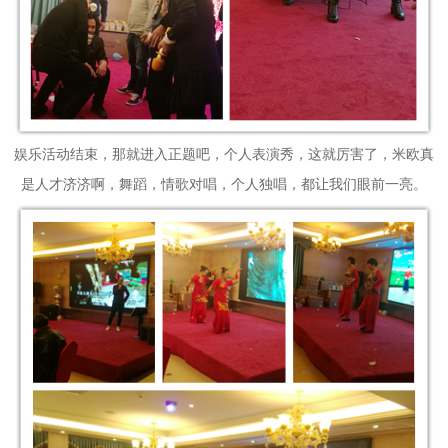
娱乐活动结束，那就进入正题吧，个人表演秀，这就厉害了，米欧真
是人才济济啊，舞蹈，情歌对唱，个人独唱，都让我们眼前一亮。