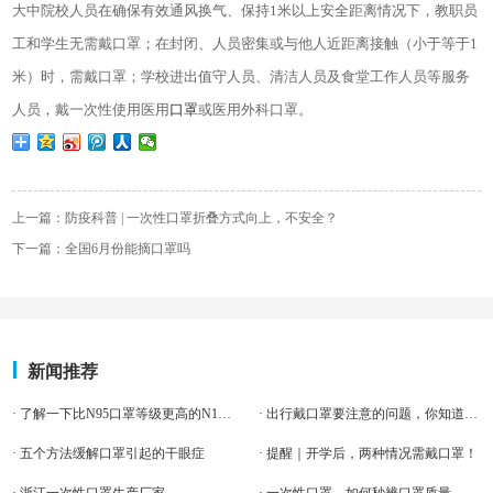
大中院校人员在确保有效通风换气、保持
1米以上安全距离情况下，教职员
工和学生无需戴口罩；在封闭、人员密集或与他人近距离接触（小于等于1
米）时，需戴口罩；学校进出值守人员、清洁人员及食堂工作人员等服务
人员，戴一次性使用医用
口罩
或医用外科口罩。
上一篇：防疫科普 | 一次性口罩折叠方式向上，不安全？
下一篇：全国6月份能摘口罩吗
新闻推荐
· 了解一下比N95口罩等级更高的N100口罩
· 出行戴口罩要注意的问题，你知道吗？
· 五个方法缓解口罩引起的干眼症
· 提醒｜开学后，两种情况需戴口罩！