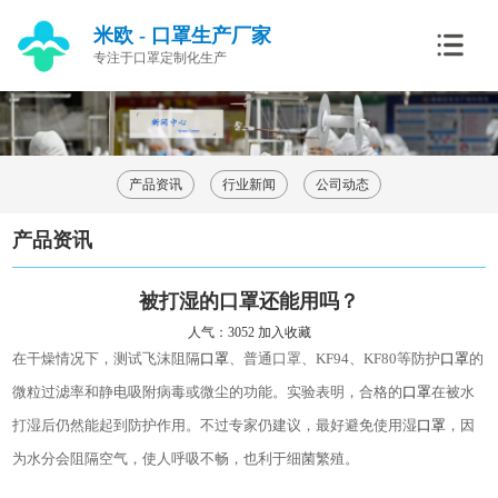
米欧 - 口罩生产厂家
专注于口罩定制化生产
产品资讯
行业新闻
公司动态
产品资讯
被打湿的口罩还能用吗？
人气：3052
加入收藏
在干燥情况下，测试飞沫阻隔
口罩
、普通口罩、
KF94
、
KF80
等防护
口罩
的
微粒过滤率和静电吸附病毒或微尘的功能。实验表明，合格的
口罩
在被水
打湿后仍然能起到防护作用。不过专家仍建议，最好避免使用湿
口罩
，因
为水分会阻隔空气，使人呼吸不畅，也利于细菌繁殖。