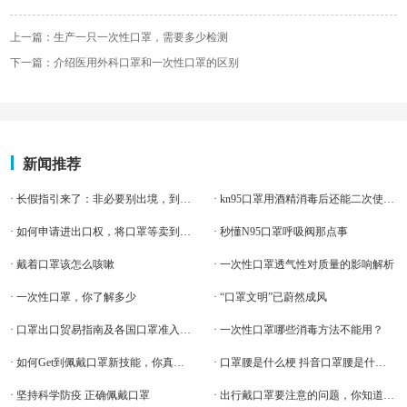
上一篇：生产一只一次性口罩，需要多少检测
下一篇：介绍医用外科口罩和一次性口罩的区别
新闻推荐
· 长假指引来了：非必要别出境，到三类场所要戴口罩
· kn95口罩用酒精消毒后还能二次使用吗？
· 如何申请进出口权，将口罩等卖到海外？
· 秒懂N95口罩呼吸阀那点事
· 戴着口罩该怎么咳嗽
· 一次性口罩透气性对质量的影响解析
· 一次性口罩，你了解多少
· “口罩文明”已蔚然成风
· 口罩出口贸易指南及各国口罩准入条件
· 一次性口罩哪些消毒方法不能用？
· 如何Get到佩戴口罩新技能，你真的了解吗?
· 口罩腰是什么梗 抖音口罩腰是什么意思
· 坚持科学防疫 正确佩戴口罩
· 出行戴口罩要注意的问题，你知道吗？