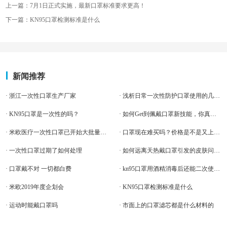
上一篇：7月1日正式实施，最新口罩标准要求更高！
下一篇：KN95口罩检测标准是什么
新闻推荐
· 浙江一次性口罩生产厂家
· 浅析日常一次性防护口罩使用的几大注意事项有哪些
· KN95口罩是一次性的吗？
· 如何Get到佩戴口罩新技能，你真的了解吗?
· 米欧医疗一次性口罩已开始大批量量产
· 口罩现在难买吗？价格是不是又上涨了
· 一次性口罩过期了如何处理
· 如何远离天热戴口罩引发的皮肤问题？
· 口罩戴不对 一切都白费
· kn95口罩用酒精消毒后还能二次使用吗？
· 米欧2019年度企划会
· KN95口罩检测标准是什么
· 运动时能戴口罩吗
· 市面上的口罩滤芯都是什么材料的