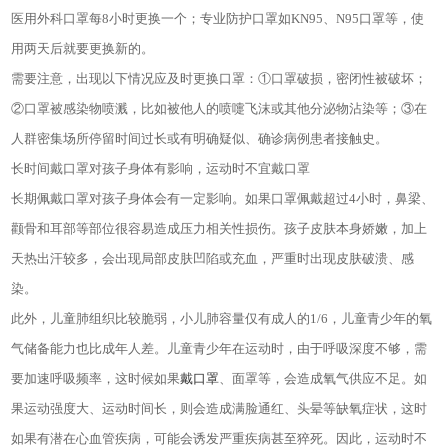
医用外科口罩每
8
小时更换一个；专业防护口罩如
KN95
、
N95
口罩等，使
用两天后就要更换新的。
需要注意，出现以下情况应及时更换口罩：
①口罩破损，密闭性被破坏；
②口罩被感染物喷溅，比如被他人的喷嚏飞沫或其他分泌物沾染等；③在
人群密集场所停留时间过长或有明确疑似、确诊病例患者接触史。
长时间戴口罩对孩子身体有影响，运动时不宜戴口罩
长期佩戴口罩对孩子身体会有一定影响。如果口罩佩戴超过
4
小时，鼻梁、
颧骨和耳部等部位很容易造成压力相关性损伤。孩子皮肤本身娇嫩，加上
天热出汗较多，会出现局部皮肤凹陷或充血，严重时出现皮肤破溃、感
染。
此外，儿童肺组织比较脆弱，小儿肺容量仅有成人的
1/6
，儿童青少年的氧
气储备能力也比成年人差。儿童青少年在运动时，由于呼吸深度不够，需
要加速呼吸频率，这时候如果
戴口罩
、面罩等，会造成氧气供应不足。如
果运动强度大、运动时间长，则会造成满脸通红、头晕等缺氧症状，这时
如果有潜在心血管疾病，可能会诱发严重疾病甚至猝死。因此，运动时不