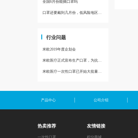
全国6月份能摘口罩吗
口罩还要戴到几月份，低风险地区是否还要全天戴口罩
行业问题
米欧2019年度企划会
米欧医疗正式宣布生产口罩，为抗疫助力
米欧医疗一次性口罩已开始大批量量产
产品中心
公司介绍
热卖推荐
友情链接
一次性口罩
积分商城