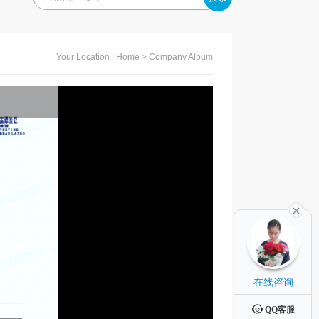
Your Location :
Home
> Company Album
在线咨询
QQ客服