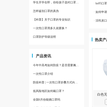
学生开学在即，你给孩子选对口罩了吗？这三点必须得知道
· kn9
怎样鉴别口罩的真伪
· 如何
【科普】关于口罩的专业知识
· 活性炭
一次性口罩用多久就要换？
口罩防护等级说明
热卖产
产品资讯
今年中高考如何防疫？是否需要佩戴口罩？
一次性口罩介绍
防疫科普 | 一次性口罩折叠方式向上，不安全？
低风险地区如何戴口罩？
白色
全国6月份能摘口罩吗