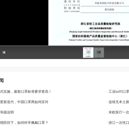
闻
日正式实施，最新口罩标准要求更高！
· 工业kn95
标准更新迭代，中国口罩商如何应对
· 连续无本
护等级说明
· 米欧医疗一
化疫情防控下，如何科学佩戴口罩？
· 浙江一次性