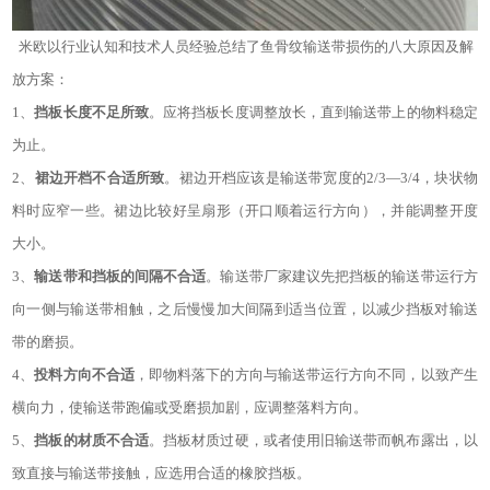
米欧以行业认知和技术人员经验总结了鱼骨纹输送带损伤的八大原因及解
放方案：
1、
挡板长度不足所致
。
应将挡板长度调整放长，直到输送带上的物料稳定
为止。
2、
裙边开档不合适所致
。裙边开档应该是输送带宽度的
2/3—3/4，块状物
料时应窄一些。裙边比较好呈扇形（开口顺着运行方向），并能调整开度
大小。
3、
输送带和挡板的间隔不合适
。输送带厂家建议先把挡板的输送带运行方
向一侧与输送带相触，之后慢慢加大间隔到适当位置，以减少挡板对输送
带的磨损。
4、
投料方向不合适
，即物料落下的方向与输送带运行方向不同，以致产生
横向力，使输送带跑偏或受磨损加剧，应调整落料方向。
5、
挡板的材质不合适
。挡板材质过硬，或者使用旧输送带而帆布露出，以
致直接与输送带接触，应选用合适的橡胶挡板。