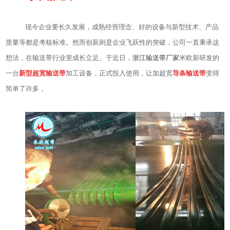
现今企业要长久发展，成熟经营理念、好的设备与
新型
技术、产品
质量等都是考核标准。然而创新则是企业飞跃性的突破，公司一直秉承这
想法，在输送带行业里成长立足。于近日，
浙江输送带厂家
米欧新研发的
一台
新型
超宽输送带
加工设备，正式投入使用，让
加超宽
导条输送带
变得
简单了许多，