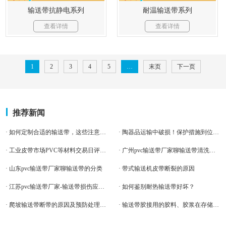
输送带抗静电系列
耐温输送带系列
查看详情
查看详情
1
2
3
4
5
…
末页
下一页
推荐新闻
· 如何定制合适的输送带，这些注意点值得重视
· 陶器品运输中破损！保护措施到位了吗？海绵输送带拯救这一切
· 工业皮带市场PVC等材料交易日评（5.28）
· 广州pvc输送带厂家聊输送带清洗需要注意什么？
· 山东pvc输送带厂家聊输送带的分类
· 带式输送机皮带断裂的原因
· 江苏pvc输送带厂家-输送带损伤应该怎么办
· 如何鉴别耐热输送带好坏？
· 爬坡输送带断带的原因及预防处理方法
· 输送带胶接用的胶料、胶浆在存储时有哪些要求