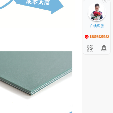
在线客服
18858525922