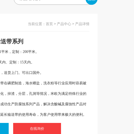
当前位置：
首页
>
产品中心
> 产品详情
带系列
1平米，定制：200平米。
天内、定制：15天内。
送，送货上门。可出口国外。
送带在磷肥制造，海水晒盐，洗衣粉等行业应用时容易被
硬化，掉渣，分层，孔洞等情况，米欧为满足特殊行业的
，成功生产防腐蚀系列产品，解决含酸碱及腐蚀性产品对
大延长输送带的使用寿命，为客户使用带来极大的便利。
在线询价