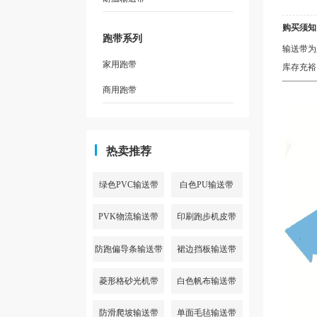
购买须知
跑带系列
输送带为
家用跑带
库存充裕
商用跑带
热卖推荐
绿色PVC输送带
白色PU输送带
PVK物流输送带
印刷跑步机皮带
防跑偏导条输送带
裙边挡板输送带
菱形格砂光机带
白色帆布输送带
防滑爬坡输送带
单面毛毡输送带