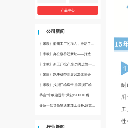
产品中心
公司新闻
〖米欧〗衢州工厂的加入，推动了产能更节约了成本。
〖米欧〗办公楼乔迁新址——打造新起点 再著新篇章
〖米欧〗新工厂投产,实力再进阶—米欧带业衢州工厂投产并平稳运
〖米欧〗跑步机带参展2021体博会
〖米欧〗找浙江输送带,推荐浙江输送带生产厂家“米欧”
恭喜“米欧输送带”荣获ISO9001质量体系认证
介绍一款导条输送带加工设备,超宽输送带利器
行业新闻