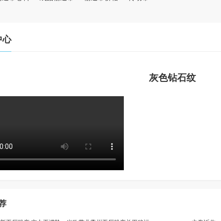
中心
灰色钻石纹
荐