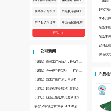
· 〖米
· PVC
菱形格砂光机带
白色帆布输送带
· 哪个
防滑爬坡输送带
单面毛毡输送带
· 输送带
产品中心
· 输送
· 如何
公司新闻
· 黑色砂
〖米欧〗衢州工厂的加入，推动了产能更节约了成本。
〖米欧〗办公楼乔迁新址——打造新起点 再著新篇章
产品推
〖米欧〗新工厂投产,实力再进阶—米欧带业衢州工厂投产并平稳运
〖米欧〗跑步机带参展2021体博会
〖米欧〗找浙江输送带,推荐浙江输送带生产厂家“米欧”
恭喜“米欧输送带”荣获ISO9001质量体系认证