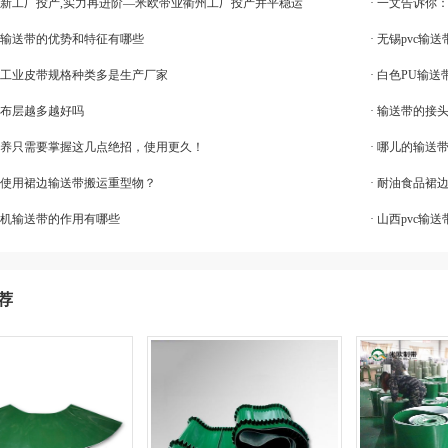
欧〗新工厂投产,实力再进阶—米欧带业衢州工厂投产并平稳运
· 一文告诉
花纹输送带的优势和特征有哪些
· 无锡pvc
品牌工业皮带规格种类多是生产厂家
· 白色PU输
帆布层越多越好吗
· 输送带的接
带保养只需要掌握这几点绝招，使用更久！
· 哪儿的输送
正确使用裙边输送带搬运重型物？
· 耐油食品裙
光机输送带的作用有哪些
· 山西pvc
荐