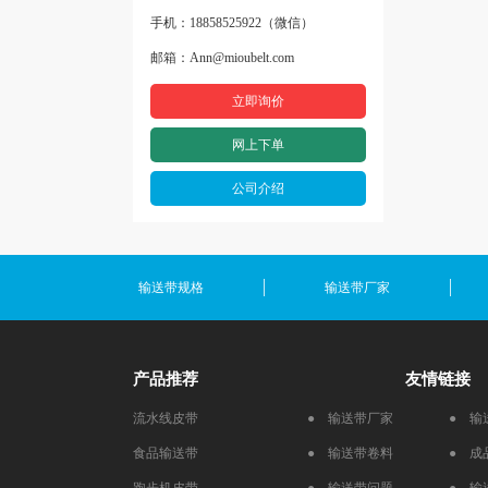
手机：18858525922（微信）
邮箱：Ann@mioubelt.com
立即询价
网上下单
公司介绍
输送带规格
输送带厂家
产品推荐
友情链接
流水线皮带
● 输送带厂家
● 输
食品输送带
● 输送带卷料
● 成
跑步机皮带
● 输送带问题
● 输