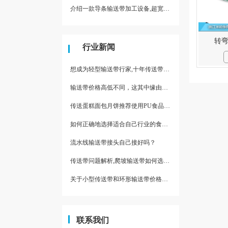
介绍一款导条输送带加工设备,超宽输送带利器
转
行业新闻
想成为轻型输送带行家,十年传送带师傅教你三招
输送带价格高低不同，这其中缘由你清楚了吗
传送蛋糕面包月饼推荐使用PU食品级输送带
如何正确地选择适合自己行业的食品输送带
流水线输送带接头自己接好吗？
传送带问题解析,爬坡输送带如何选择,推荐一款防滑输送带
关于小型传送带和环形输送带价格，他们有什么区别点。
联系我们