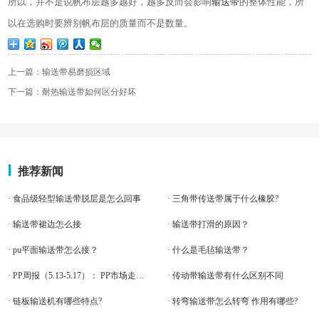
所以，并不是说帆布层越多越好，越多反而会影响
输送带
的整体性能，所
以在选购时要辨别帆布层的质量而不是数量。
上一篇：输送带易磨损区域
下一篇：耐热输送带如何区分好坏
推荐新闻
· 食品级轻型输送带脱层是怎么回事
· 三角带传送带属于什么橡胶?
· 输送带裙边怎么接
· 输送带打滑的原因？
· pu平面输送带怎么接？
· 什么是毛毡输送带？
· PP周报（5.13-5.17）： PP市场走势疲软
· 传动带输送带有什么区别不同
· 链板输送机有哪些特点?
· 转弯输送带怎么转弯 作用有哪些?