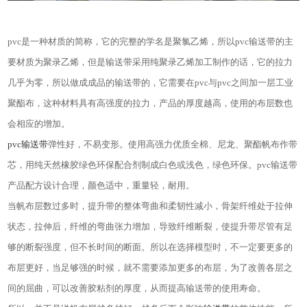
pvc
是一种材质的简称，它的完整的学名是聚氯乙烯，所以
pvc
输送带的主
要材质为聚录乙烯，但是输送带采用纯聚录乙烯加工制作的话，它的拉力
几乎为零，所以做成成品的输送带的，它需要在
pvc
与
pvc
之间加一层工业
聚酯布，这种材料具有高强度的拉力，产品的厚度越高，使用的布层数也
会相应的增加。
pvc
输送带
弹性好，不易变形。使用高强力优质全棉、尼龙、聚酯帆布作带
芯，用纯天然橡胶绿色环保配合剂制成白色或浅色，绿色环保。
pvc
输送带
产品配方设计合理，颜色适中，重量轻，耐用。
当帆布层数过多时，提升带的整体弯曲和柔韧性减小，骨架纤维处于拉伸
状态，拉伸后，纤维的弯曲张力增加，导致纤维断裂，使提升带尽管有足
够的断裂强度，但不长时间的断面。所以在选择模型时，不一定要更多的
布层更好，当足够强的时候，就不需要添加更多的布层，为了改善各层之
间的屈曲，可以改善胶粘剂的厚度，从而提高输送带的使用寿命。