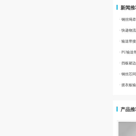
新闻推
· 钢丝绳
· 快递物
· 输送
· PU输
· 挡板裙
· 钢丝芯
· 搓衣板
产品推