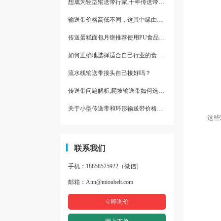
想成为轻型输送带行家,十年传送带师傅教你三招
输送带价格高低不同，这其中缘由你清楚了吗
传送蛋糕面包月饼推荐使用PU食品级输送带
如何正确地选择适合自己行业的食品输送带
流水线输送带接头自己接好吗？
传送带问题解析,爬坡输送带如何选择,推荐一款防滑输送带
关于小型传送带和环形输送带价格，他们有什么区别点。
这些对
联系我们
手机：18858525922（微信）
邮箱：Ann@mioubelt.com
立即询价