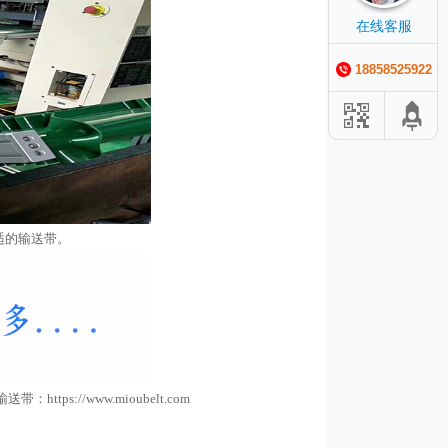
在线客服
18858525922
适的输送带。
送
带
：
https://www.mioubelt.com