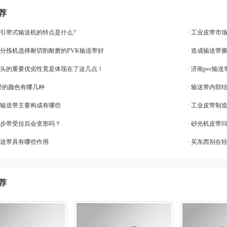
荐
牵引带式输送机的特点是什么?
· 工业皮带市场
流分拣机选择耐切割耐磨的PVK输送带好
· 造成输送带
带接头的重要优劣性竟是体现在了这几点！
· 济南pvc
送带的颜色有哪几种
· 输送带内部
边输送带主要构成有哪些
· 工业皮带
同步带受拉后会变形吗？
· 砂光机皮带
输送带具有哪些作用
· 买东西别在
荐