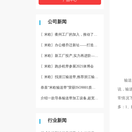
公司新闻
〖米欧〗衢州工厂的加入，推动了产能更节约了成本。
〖米欧〗办公楼乔迁新址——打造新起点 再著新篇章
〖米欧〗新工厂投产,实力再进阶—米欧带业衢州工厂投产并平稳运
〖米欧〗跑步机带参展2021体博会
〖米欧〗找浙江输送带,推荐浙江输送带生产厂家“米欧”
输送带
恭喜“米欧输送带”荣获ISO9001质量体系认证
说，输
常情况
介绍一款导条输送带加工设备,超宽输送带利器
多：
1
、
行业新闻