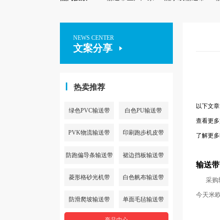
NEWS CENTER
文案分享
热卖推荐
以下文章
绿色PVC输送带
白色PU输送带
查看更多
PVK物流输送带
印刷跑步机皮带
了解更多
防跑偏导条输送带
裙边挡板输送带
输送带
菱形格砂光机带
白色帆布输送带
采购
今天米
防滑爬坡输送带
单面毛毡输送带
产品中心