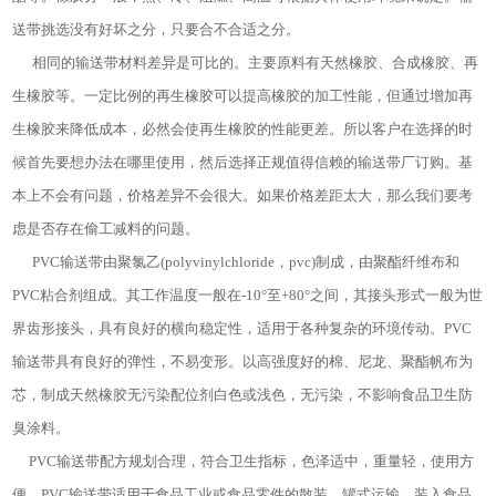
送带挑选没有好坏之分，只要合不合适之分。
相同的输送带材料差异是可比的。主要原料有天然橡胶、合成橡胶、再
生橡胶等。一定比例的再生橡胶可以提高橡胶的加工性能，但通过增加再
生橡胶来降低成本，必然会使再生橡胶的性能更差。所以客户在选择的时
候首先要想办法在哪里使用，然后选择正规值得信赖的输送带厂订购。基
本上不会有问题，价格差异不会很大。如果价格差距太大，那么我们要考
虑是否存在偷工减料的问题。
PVC输送带由聚氯乙(polyvinylchloride，pvc)制成，由聚酯纤维布和
PVC粘合剂组成。其工作温度一般在-10°至+80°之间，其接头形式一般为世
界齿形接头，具有良好的横向稳定性，适用于各种复杂的环境传动。PVC
输送带具有良好的弹性，不易变形。以高强度好的棉、尼龙、聚酯帆布为
芯，制成天然橡胶无污染配位剂白色或浅色，无污染，不影响食品卫生防
臭涂料。
PVC输送带配方规划合理，符合卫生指标，色泽适中，重量轻，使用方
便。PVC输送带适用于食品工业或食品零件的散装、罐式运输，装入食品