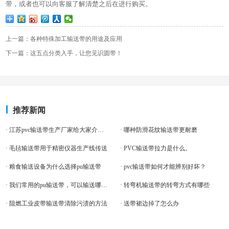
带，或者也可以向客服了解清楚之后在进行购买。
上一篇：各种特殊加工输送带的用途及应用
下一篇：这五点分类入手，让您见识圆带！
推荐新闻
· 江苏pvc输送带生产厂家给大家介绍一下pvc输送带
· 哪种防滑花纹输送带更耐磨
· 毛毡输送带用于精密仪器生产线传送
· PVC输送带拉力是什么。
· 粮食输送设备为什么选择pu输送带
· pvc输送带如何才能辨别好坏？
· 我们常用的pu输送带，可以输送哪些食物呢
· 转弯机输送带的转弯方式有哪些
· 阻燃工业皮带输送带清除污渍的方法
· 送带裙边掉了怎么办