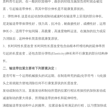
质料而引起的。在一般的织造物中，曲折的经线当施加负荷时就会被拉
直，引起输送带伸长，而其中部分伸长是不能康复原状的。
2、弹性伸长 这是在起动加快或制动减速时在输送带上呈现的部分伸长。
尼龙输送带带体弹性好，强力高，抗冲击，耐曲挠性好，成槽性好，运用
伸长小，适用于中短间隔，高载量，高速度物料运送。在施加的拉力或应
力消除后，这种伸长简直彻底康复原状。
3、长时间性长度改变 长时间性长度改变包含由根本纤维结构的延伸率所
引起的长度改变，还包含部分弹性(Elasticity)伸长和不行康复的部分结构伸
长。
二、输送带拉紧主要有下列要素决定：
是否可有一个运用机械接头的试运期。在制造终究的硫(化学符号：S)化接
头之前就能方便地消除任何不行康复原状的长度改变。
发动或制动方法。直接发动和制动所需的拉紧行程比有操控的加快发动或
减速制动的要大得多。所用输送带的伸长和延伸特性。
满载输送带发动和中止的频率。 拉紧设备应有满足的行程，以习惯加快或