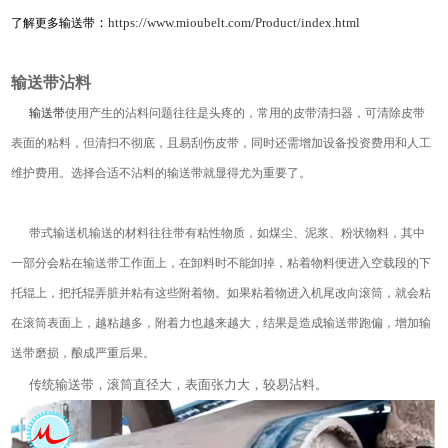
：
https://www.mioubelt.com/Product/index.html
了解更多输送带
输送带沾料
输送带
使用产生的沾料问题往往是头疼的，常用的皮带清扫器，可清除皮带
表面的粘料，但清扫不彻底，且易刮伤皮带，同时还需增加设备投资费用和人工
维护费用。选择合适不沾料的输送带就显得尤为重要了。
带式输送机输送的材料往往带有粘性物质，如煤尘、泥浆、粉状物料，其中
一部分会粘在输送带工作面上，在卸料时不能卸掉，粘着物料便进入空载段的下
托辊上，把托辊弄脏并粘有这些附着物。如果粘着物进入机尾改向滚筒，就会粘
在滚筒表面上，越粘越多，附着力也越来越大，结果是造成输送带跑偏，增加输
送带磨损，酿成严重后果。
传统输送带，滚筒直径大，表面张力大，较易沾料。