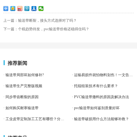
上一篇：输送带断裂，接头方式选择对了吗？
下一篇：个税趋势待发，pvc输送带价格还稳得住吗？
推荐新闻
· 输送带局部坏如何修补?
· 运输易损件就怕物料划伤！一文告诉你如何避免
· 输送带生产完整版视频
· 托辊组装技术有什么要求？
· ​同步带齿断裂的原因
· PVC输送带撒料的原因及解决办法
· 如何购买耐寒输送带
· pvc输送带如何鉴别质量好坏
· 工业皮带定制加工工艺有哪些？分别有什么作用
· 输送带破损用什么方法能够补救？