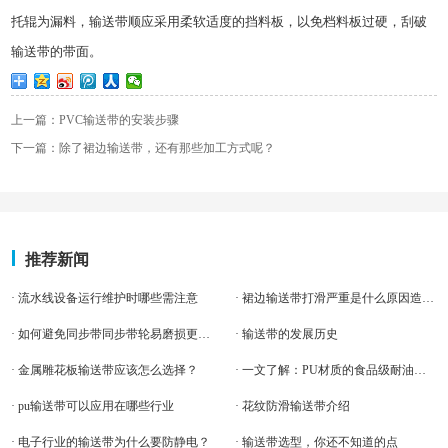
托辊为漏料，输送带顺应采用柔软适度的挡料板，以免档料板过硬，刮破
输送带的带面。
上一篇：PVC输送带的安装步骤
下一篇：除了裙边输送带，还有那些加工方式呢？
推荐新闻
· 流水线设备运行维护时哪些需注意
· 裙边输送带打滑严重是什么原因造成的
· 如何避免同步带同步带轮易磨损更换快的问题
· 输送带的发展历史
· 金属雕花板输送带应该怎么选择？
· 一文了解：PU材质的食品级耐油输送带！食品机械厂不容错过
· pu输送带可以应用在哪些行业
· 花纹防滑输送带介绍
· 电子行业的输送带为什么要防静电？
· 输送带选型，你还不知道的点