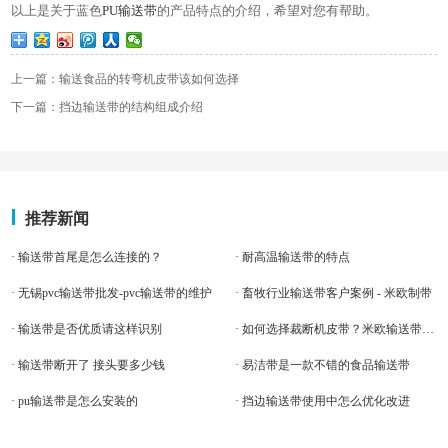
以上是关于蓝色
PU
输送带
的产品特点的介绍，希望对您有帮助。
上一篇：输送食品的转弯机皮带该如何选择
下一篇：挡边输送带的结构组成介绍
推荐新闻
· 输送带首尾是怎么连接的？
· 耐高温输送带的特点
· 无锡pvc输送带批发-pvc输送带的维护
· 畜牧行业输送带客户案例 - 米欧制带
· 输送带是否优质请这样识别
· 如何选择裁断机皮带？米欧输送带厂家告诉你！
· 输送带断开了 接头要多少钱
· 易洁带是一款不错的食品输送带
· pu输送带是怎么安装的
· 挡边输送带使用中怎么优化改进