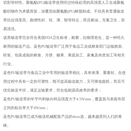
切割等特性。聚氨酯
(PU)
输送带使用经过特殊处理的高强度人工合成聚氨
酯织物作为承载骨架，涂覆层由聚氨酯
(PU)
树脂制成。不但具有普通输送
带抗拉强度高、曲绕性好、轻、薄、韧等特点，而且耐油，无毒卫生，容
易清洗。
该类输送带完全符合美国
FDA
卫生标准，耐磨，抗物理老化，是一种经久
耐用的输送产品。蓝色
PU
输送带广泛用于食品工业或粮食部门运输散装、
听装、包装成箱的粮食、月饼、糖果、果蔬加工、家禽及肉类加工等相关
行业。
蓝色
PU
输送带与食品工业中常用的输送带相比，具有体薄、重量轻、在使
用过程中具有一定的可塑性，既可提高输送能力，又可降低能耗，而且可
优化输送半径，满足运输要求，符合低能源高效率的要求；
蓝色
PU
输送带的年平均和纵向样品强度大于
4.5N/mm
，覆盖面与表面布层
之间的粘合率大于
4N/mm
；
蓝色
PU
输送带已成为输送机械配套产品的
shou
选，越来越受到人们的青
睐。