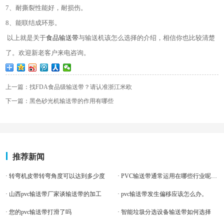
7
、耐撕裂性能好，耐损伤。
8
、能联结成环形。
以上就是关于
食品输送带
与输送机该怎么选择的介绍，相信你也比较清楚
了。欢迎新老客户来电咨询。
上一篇：找FDA食品级输送带？请认准浙江米欧
下一篇：黑色砂光机输送带的作用有哪些
推荐新闻
· 转弯机皮带转弯角度可以达到多少度
· PVC输送带通常运用在哪些行业呢？优势是什么呢？（上篇）
· 山西pvc输送带厂家谈输送带的加工
· pvc输送带发生偏移应该怎么办。
· 您的pvc输送带打滑了吗
· 智能垃圾分选设备输送带如何选择