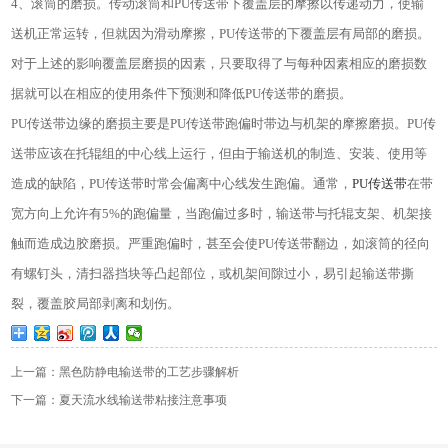
4、滚筒的磨损。传动滚筒和PU传送带下覆盖层的摩擦以传递动力，使输
送机正常运转，但就因为滑动摩擦，PU传送带的下覆盖层有局部的磨损。
对于上述的影响覆盖层磨损的因素，只要取得了与每种因素相应的磨损数
据就可以在相应的使用条件下预测和降低
PU传送带的磨损。
PU传送带边缘的磨损主要是PU传送带跑偏时带边与机架的摩擦磨损。PU传
送带应该在托辊组的中心线上运行，但由于输送机的制造、安装、使用等
造成的缺陷，PU传送带时常会偏离中心线发生跑偏。通常，
PU传送带
在带
宽方向上允许有5%的跑偏量，当跑偏过多时，输送带与托辊支架、机架接
触而造成边胶磨损。严重跑偏时，甚至会使PU传送带翻边，如滚筒的径向
有螺钉头，清扫器挡块等凸起部位，或机架间隙过小，易引起输送带撕
裂，覆盖胶局部剥离和划伤。
上一篇：黑色防静电输送带的工艺步骤解析
下一篇：夏天流水线输送带粘接注意事项