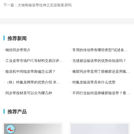
下一篇：大倾角输送带拉伸之后还能复原吗
推荐新闻
· 钢丝同步带简介
· 常用的传动带有哪些类型?试述各自的特点和应用
· 工业皮带市场PVC等材料交易日评（6.3）
· 无缝裙边输送带的优势你知道吗？
· 输送机中间辊皮带跑偏怎么调？
· 橡胶同步带是用丁腈橡胶还是用氯丁橡胶的好？
· （铁）特氟龙网带的优势介绍 米欧输送带
· 特氟龙输送带具有什么优势
· 同步带按材质可以分为哪几种
· 不同行业如何选择橡胶输送带？看这一篇就够了！
推荐产品