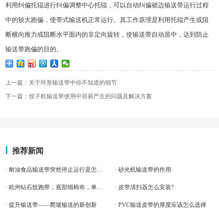
利用纠偏托辊进行纠偏调整中心托辊，可以自动纠偏裙边输送带运行过程
中的较大跑偏，使带式输送机正常运行。其工作原理是利用托辊产生或阻
断横向推力或阻断水平面内的非定向旋转，使输送带自动居中，达到防止
输送带跑偏的目的。
上一篇：关于环形输送带中你不知道的细节
下一篇：饺子机输送带使用中容易产生的问题及解决方案
推荐新闻
· 耐油食品输送带突然停止运行是怎么回事
· 砂光机输送带的作用
· 杭州钻石纹跑带，底部细棉布，单边加导条输送带案例-客户案例
· 皮带清扫器怎么安装?
· 提升输送带——爬坡输送的新创新
· PVC输送皮带的厚度应该怎么选择