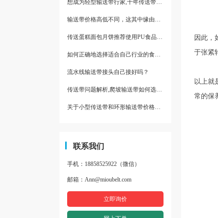
想成为轻型输送带行家,十年传送带师傅教你三招
输送带价格高低不同，这其中缘由你清楚了吗
传送蛋糕面包月饼推荐使用PU食品级输送带
因此，
于张紧
如何正确地选择适合自己行业的食品输送带
流水线输送带接头自己接好吗？
以上就
传送带问题解析,爬坡输送带如何选择,推荐一款防滑输送带
常的保
关于小型传送带和环形输送带价格，他们有什么区别点。
联系我们
手机：18858525922（微信）
邮箱：Ann@mioubelt.com
立即询价