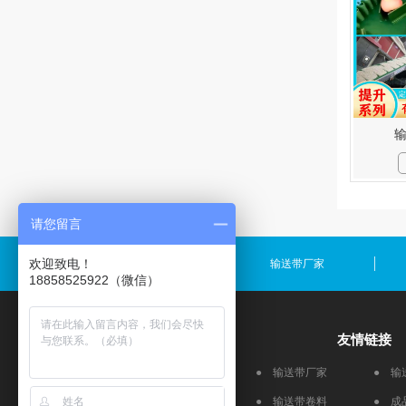
请您留言
欢迎致电！
输送带规格
输送带厂家
18858525922（微信）
产品推荐
友情链接
流水线皮带
● 输送带厂家
● 输
食品输送带
● 输送带卷料
● 成