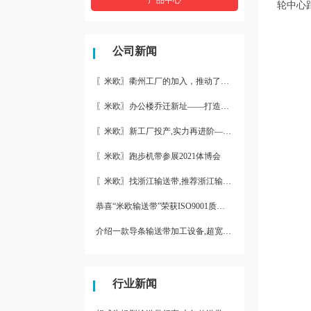
轮中心
公司新闻
〖米欧〗衢州工厂的加入，推动了产能更节约了成本。
〖米欧〗办公楼乔迁新址——打造新起点 再著新篇章
〖米欧〗新工厂投产,实力再进阶—米欧带业衢州工厂投产并平稳运
〖米欧〗跑步机带参展2021体博会
〖米欧〗找浙江输送带,推荐浙江输送带生产厂家“米欧”
恭喜“米欧输送带”荣获ISO9001质量体系认证
介绍一款导条输送带加工设备,超宽输送带利器
行业新闻