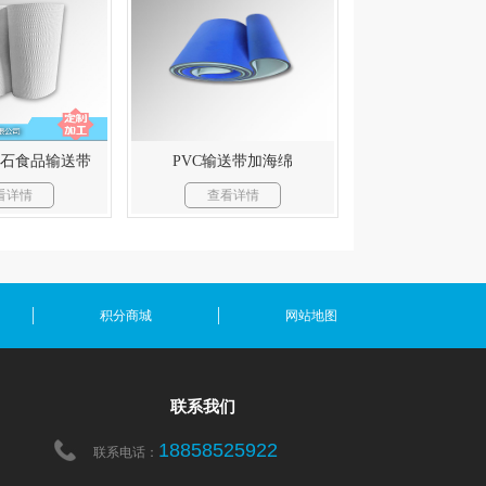
U钻石食品输送带
PVC输送带加海绵
看详情
查看详情
积分商城
网站地图
联系我们
18858525922
联系电话：