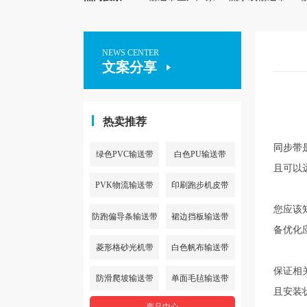
NEWS CENTER
文案分享
热卖推荐
同步带
绿色PVC输送带
白色PU输送带
且可以
PVK物流输送带
印刷跑步机皮带
您应该
防跑偏导条输送带
裙边挡板输送带
备优化
菱形格砂光机带
白色帆布输送带
保证相
防滑爬坡输送带
单面毛毡输送带
且安装
产品中心