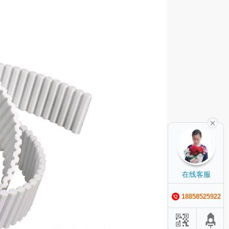
在线客服
18858525922