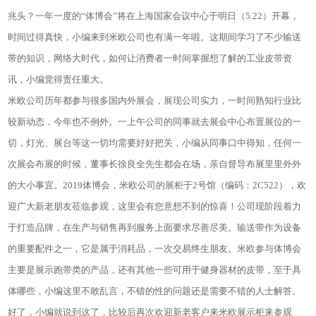
兆头？一年一度的“体博会”将在上海国家会议中心于明日（5.22）开幕，
时间过得真快，小编来到米欧公司也有满一年啦。这期间学习了不少输送
带的知识，网络大时代，如何让消费者一时间掌握想了解的工业皮带资
讯，小编觉得责任重大。
米欧公司历年都参与很多国内外展会，展现公司实力，一时间熟知行业比
较新动态，今年也不例外。一上午公司的同事就去展会中心布置展位的一
切，灯光、展台等这一切均需要好好把关，小编从同事口中得知，任何一
次展会布展的时候，董事长徐良全先生都会在场，亲自督导布展里里外外
的大小事宜。2019体博会，米欧公司的展柜于2号馆（编码：2C522），欢
迎广大新老朋友莅临参观，这里会有您意想不到的惊喜！公司现阶段着力
于打造品牌，在生产与销售再到服务上面要求尽善尽美。输送带作为设备
的重要配件之一，它是属于消耗品，一次交易终生朋友。米欧参与体博会
主要是展示跑带类的产品，还有其他一些可用于健身器材的皮带，至于具
体哪些，小编这里不敢乱言，不错的性的问题还是需要不错的人士解答。
好了，小编就说到这了，比较后再次欢迎新老客户来米欧展示柜来参观