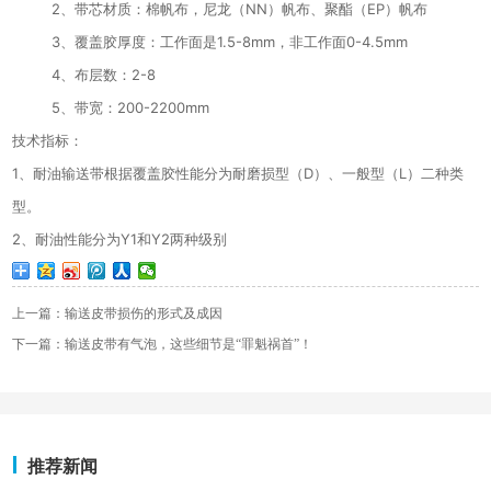
2
、带芯材质：棉帆布，尼龙（
NN
）帆布、聚酯（
EP
）帆布
3
、覆盖胶厚度：工作面是
1.5-8mm
，非工作面
0-4.5mm
4
、布层数：
2-8
5
、带宽：
200-2200mm
技术指标：
1
、耐油输送带根据覆盖胶性能分为耐磨损型（
D
）、一般型（
L
）二种类
型。
2
、耐油性能分为
Y1
和
Y2
两种级别
上一篇：输送皮带损伤的形式及成因
下一篇：输送皮带有气泡，这些细节是“罪魁祸首”！
推荐新闻