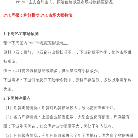
PP1905主力合约走向、原油价格以及市场货物供应情况。
PVC周报：利好带动 PVC市场大幅拉涨
1.下周PVC市场预测
预计下周国内PVC市场震荡整理为主。
原料电石：目前。电石企业出货状况不一，下游到货不均衡，整体市场维
持观望。
供应：4月份装置检修陆续增多，供应量或有小幅减少。
下游需求：下游订单及开工陆续恢复中，原料库存偏低，多数以刚需采购
为主。
2.下周关注重点
（1）期货走势情况：期货对现货影响较大，故此需要着重关注。
（2）各方库存情况：上游企业销售正常，大型企业仍有预售，库存量有
限；下游刚需仍在，社会库存波动幅度不大，仍处于年内低点。
（3）环保督查情况：今年环保政策将会全年全国执行，国内多个省份将继