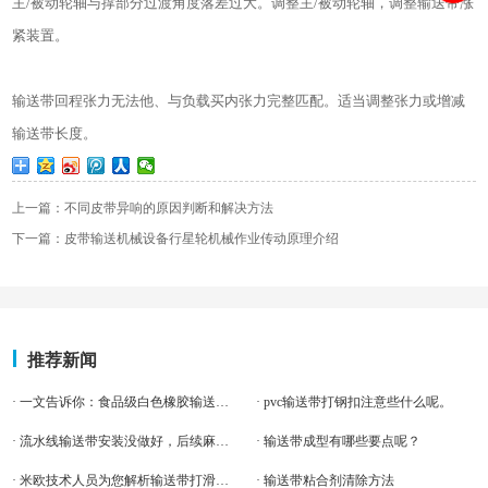
主/被动轮轴与撑部分过渡角度落差过大。调整主/被动轮轴，调整输送带涨
紧装置。
输送带回程张力无法他、与负载买内张力完整匹配。适当调整张力或增减
输送带长度。
上一篇：不同皮带异响的原因判断和解决方法
下一篇：皮带输送机械设备行星轮机械作业传动原理介绍
推荐新闻
· 一文告诉你：食品级白色橡胶输送带的优势！
· pvc输送带打钢扣注意些什么呢。
· 流水线输送带安装没做好，后续麻烦逃不掉
· 输送带成型有哪些要点呢？
· 米欧技术人员为您解析输送带打滑原因及处理方案，太厉害了！
· 输送带粘合剂清除方法