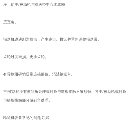
座，使主/被动轮与输送带中心线成90
度直角。
输送机遭遇剧烈撞击，产生跳齿。撤卸并重新调整输送带。
齿轮过度磨损。更换齿轮。
有异物阻碍输送带连接部位。清洁输送带。
主/被动轮没有做到角处理或衬条与链板接触不够顺畅。将主/被动轮或衬条
与链板接触部分做到角处理。
输送机设备常见的问题-跳齿