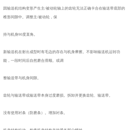
因输送机结构变形产生主/被动轮轴上的齿轮无法正确卡合在输送带底部的
椎形间隙中。调整主/被动轮，保
持与机身90度直角。
新输送机在射出成型时有毛边的存在与机身摩擦。不影响输送机运转功
能，一段时间后自然磨合滑顺。或调
整输送带与机身间隙。
齿轮与输送带或输送带本身过度磨损。拆卸并更换齿轮、输送带。
没有使用衬条（防磨条）。增加衬条。