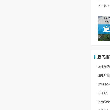
下一篇：
新闻推
· 皮带输
· 造纸
· 温岭
· 〖米欧
· 如何避