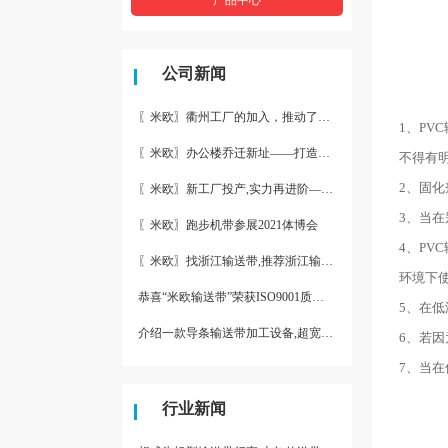
公司新闻
〖米欧〗衢州工厂的加入，推动了产能更节约了成本。
1、PV
〖米欧〗办公楼乔迁新址——打造新起点 再著新篇章
不得有明
2、固
〖米欧〗新工厂投产,实力再进阶—米欧带业衢州工厂投产并平稳运
3、当
〖米欧〗跑步机带参展2021体博会
4、PV
〖米欧〗找浙江输送带,推荐浙江输送带生产厂家“米欧”
环境下
恭喜“米欧输送带”荣获ISO9001质量体系认证
5、在
介绍一款导条输送带加工设备,超宽输送带利器
6、若
7、当在
行业新闻