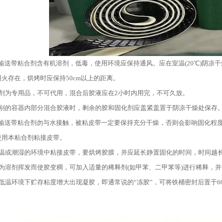
C输送带粘合剂含有机溶剂，低毒，使用环境应保持通风。应在室温(20℃)阴
火存在，烘烤时应保持50cm以上的距离。
化剂为专用品，不可代用，混合后胶液应在2小时内用完，不可久放。
在别的容器内部分混合胶液时，剩余的胶和固化剂应盖紧盖置于阴凉干燥处保存
C输送带粘合剂勿与水接触，被粘皮带一定要保持充分干燥，否则会影响固化程度
使用本粘合剂粘接皮带。
低温或潮湿的环境中粘接皮带，要烘烤胶膜，并应延长静置固化的时间，时间越长
因为溶剂挥发而使胶变稠，可加入适量的稀释剂(如甲苯、二甲苯等)进行稀释，
低温环境下贮存粘度增大出现凝胶，即通常说的“冻胶”，可将铁桶密封后置于6