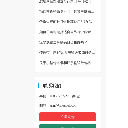
想成为轻型输送带行家,十年传送带师傅教你三招
输送带价格高低不同，这其中缘由你清楚了吗
传送蛋糕面包月饼推荐使用PU食品级输送带
如何正确地选择适合自己行业的食品输送带
流水线输送带接头自己接好吗？
传送带问题解析,爬坡输送带如何选择,推荐一款防滑输送带
关于小型传送带和环形输送带价格，他们有什么区别点。
联系我们
手机：18858525922（微信）
邮箱：Ann@mioubelt.com
立即询价