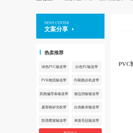
NEWS CENTER
文案分享
热卖推荐
PV
绿色PVC输送带
白色PU输送带
PVK物流输送带
印刷跑步机皮带
防跑偏导条输送带
裙边挡板输送带
菱形格砂光机带
白色帆布输送带
防滑爬坡输送带
单面毛毡输送带
产品中心