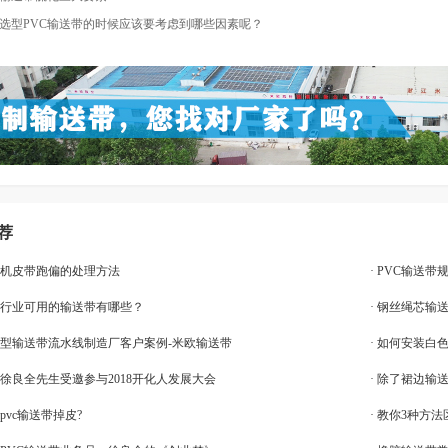
选型PVC输送带的时候应该要考虑到哪些因素呢？
荐
送机皮带跑偏的处理方法
· PVC输送
印刷行业可用的输送带有哪些？
· 钢丝绳芯输
市轻型输送带流水线制造厂客户案例-米欧输送带
· 如何安装白
〗徐良全先生受邀参与2018开化人发展大会
· 除了裙边
免pvc输送带掉皮?
· 教你3种方法