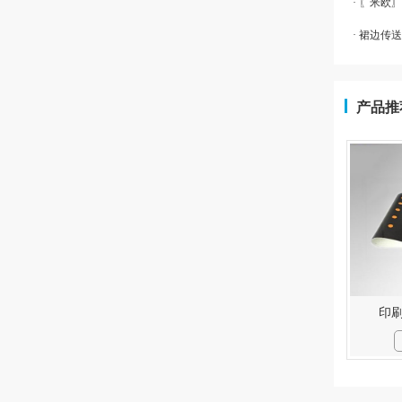
· 〖米欧
· 裙边传
产品推
印刷