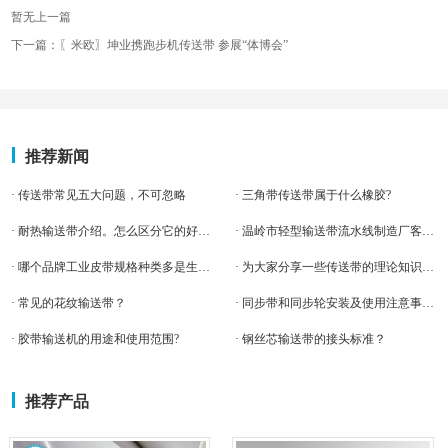
暂无上一篇
下一篇：〖米欧〗坤业携跑步机传送带 参展“体博会”
推荐新闻
· 传送带常见五大问题，不可忽略
· 三角带传送带属于什么橡胶?
· 耐热输送带介绍。怎么区分它的好坏呢?
· 温岭市轻型输送带流水线制造厂客户案例-米欧输送带
· 哪个品牌工业皮带规格种类多是生产厂家
· 为大家分享一些传送带的理论知识。都是干货哦。
· 常见的花纹输送带？
· 同步带和同步轮安装及使用注意事项？
· 胶带输送机的用途和使用范围?
· 钢丝芯输送带的接头标准？
推荐产品