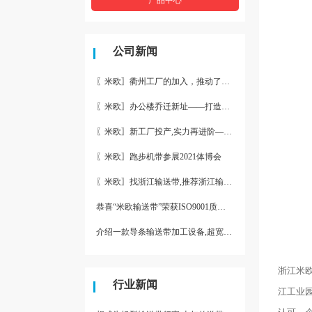
公司新闻
〖米欧〗衢州工厂的加入，推动了产能更节约了成本。
〖米欧〗办公楼乔迁新址——打造新起点 再著新篇章
〖米欧〗新工厂投产,实力再进阶—米欧带业衢州工厂投产并平稳运
〖米欧〗跑步机带参展2021体博会
〖米欧〗找浙江输送带,推荐浙江输送带生产厂家“米欧”
恭喜“米欧输送带”荣获ISO9001质量体系认证
介绍一款导条输送带加工设备,超宽输送带利器
浙江米
行业新闻
江工业