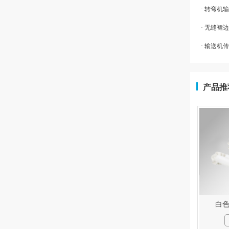
· 转弯
· 无缝
· 输送机
产品推
白