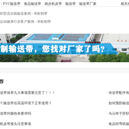
：
PVC输送带
食品输送带
跑步机皮带
输送带
输送带厂家
相关推
轻型流水线输送案例 - 米欧制带
运动健身行业客户案例 - 米欧制带
荐
龙输送带保养九大事项需要注意了！！！
· 传送带配件
PVC输送带在高温环境下正常使用？
· 如何预防输
品输送带对颜色有要求吗
· 马云终于
送机皮带接头注意事项
· 食品转弯机