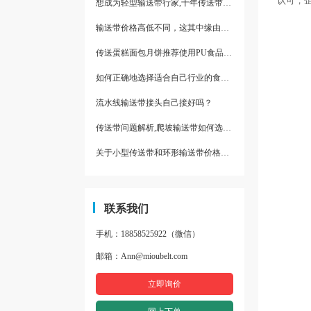
认可，
想成为轻型输送带行家,十年传送带师傅教你三招
输送带价格高低不同，这其中缘由你清楚了吗
传送蛋糕面包月饼推荐使用PU食品级输送带
如何正确地选择适合自己行业的食品输送带
流水线输送带接头自己接好吗？
传送带问题解析,爬坡输送带如何选择,推荐一款防滑输送带
关于小型传送带和环形输送带价格，他们有什么区别点。
联系我们
手机：18858525922（微信）
邮箱：Ann@mioubelt.com
立即询价