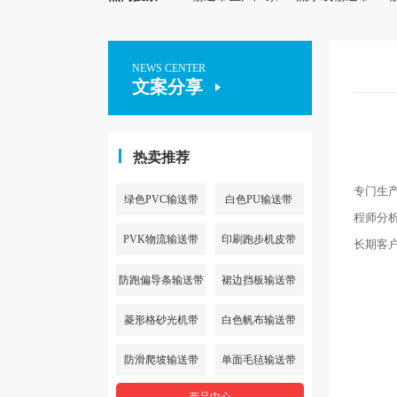
NEWS CENTER
文案分享
热卖推荐
专门生
绿色PVC输送带
白色PU输送带
程师分析
PVK物流输送带
印刷跑步机皮带
长期客
防跑偏导条输送带
裙边挡板输送带
菱形格砂光机带
白色帆布输送带
防滑爬坡输送带
单面毛毡输送带
产品中心