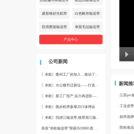
菱形格砂光机带
白色帆布输送带
防滑爬坡输送带
单面毛毡输送带
产品中心
公司新闻
〖米欧〗衢州工厂的加入，推动了产能更节约了成本。
新闻推
〖米欧〗办公楼乔迁新址——打造新起点 再著新篇章
· 江苏p
〖米欧〗新工厂投产,实力再进阶—米欧带业衢州工厂投产并平稳运
· 工业皮
〖米欧〗跑步机带参展2021体博会
· 如何选
〖米欧〗找浙江输送带,推荐浙江输送带生产厂家“米欧”
· 防粘食
恭喜“米欧输送带”荣获ISO9001质量体系认证