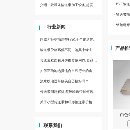
· PVC
介绍一款导条输送带加工设备,超宽输送带利器
· 输送
· 钢丝绳
行业新闻
想成为轻型输送带行家,十年传送带师傅教你三招
产品推
输送带价格高低不同，这其中缘由你清楚了吗
传送蛋糕面包月饼推荐使用PU食品级输送带
如何正确地选择适合自己行业的食品输送带
流水线输送带接头自己接好吗？
传送带问题解析,爬坡输送带如何选择,推荐一款防滑输送带
关于小型传送带和环形输送带价格，他们有什么区别点。
白色
联系我们