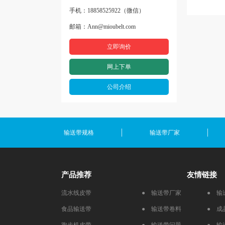
手机：18858525922（微信）
邮箱：Ann@mioubelt.com
立即询价
网上下单
公司介绍
输送带规格
输送带厂家
产品推荐
友情链接
流水线皮带
● 输送带厂家
● 输
食品输送带
● 输送带卷料
● 成
跑步机皮带
● 输送带问题
● 输