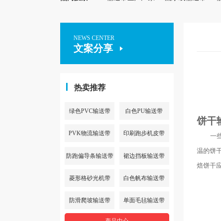
NEWS CENTER
文案分享
热卖推荐
绿色PVC输送带
白色PU输送带
饼干
PVK物流输送带
印刷跑步机皮带
一些饼
温的饼
防跑偏导条输送带
裙边挡板输送带
焙饼干
菱形格砂光机带
白色帆布输送带
防滑爬坡输送带
单面毛毡输送带
产品中心