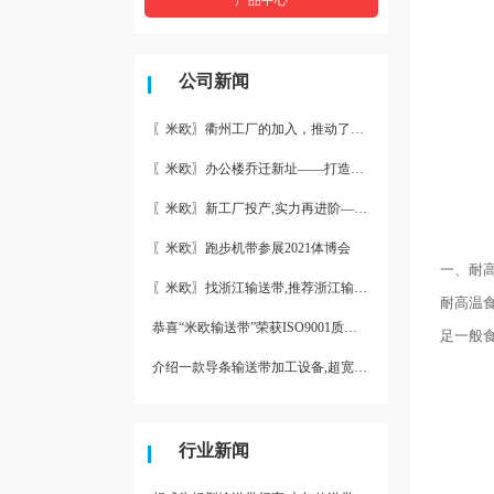
公司新闻
〖米欧〗衢州工厂的加入，推动了产能更节约了成本。
〖米欧〗办公楼乔迁新址——打造新起点 再著新篇章
〖米欧〗新工厂投产,实力再进阶—米欧带业衢州工厂投产并平稳运
〖米欧〗跑步机带参展2021体博会
一、耐
〖米欧〗找浙江输送带,推荐浙江输送带生产厂家“米欧”
耐高温
恭喜“米欧输送带”荣获ISO9001质量体系认证
足一般
介绍一款导条输送带加工设备,超宽输送带利器
行业新闻