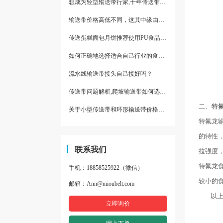
想成为轻型输送带行家,十年传送带师傅教你三招
输送带价格高低不同，这其中缘由你清楚了吗
传送蛋糕面包月饼推荐使用PU食品级输送带
如何正确地选择适合自己行业的食品输送带
流水线输送带接头自己接好吗？
传送带问题解析,爬坡输送带如何选择,推荐一款防滑输送带
二、
特
关于小型传送带和环形输送带价格，他们有什么区别点。
特氟龙输
的特性
联系我们
拉强度
特氟龙
手机：18858525922（微信）
较小的
邮箱：Ann@mioubelt.com
以上两
立即询价