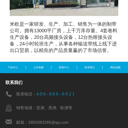
米欧是一家研发、生产、加工、销售为一体的制带
公司。拥有13000平厂房，上千万库存量。4套卷料
生产设备，20台高频接头设备，12台热熔接头设
备，24小时轮班生产，从事各种输送带线上线下进
出口贸易，以精良的产品质量赢的了市场信誉。
产品中心
公司相册
新闻中心
联系我们
网站地图
联系我们
4 0 0 - 8 6 0 - 6 0 2 1
联系电话：
销售地域：亚洲、美洲、欧洲等
邮箱：2850383285@qq.com