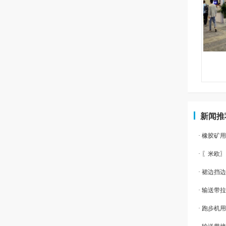
新闻推
· 橡胶矿
· 〖米欧
· 裙边挡
· 输送带
· 跑步