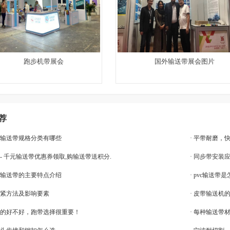
跑步机带展会
国外输送带展会图片
荐
用输送带规格分类有哪些
· 平带耐磨，
〗- 千元输送带优惠券领取,购输送带送积分.
· 同步带安装
边输送带的主要特点介绍
· pvc输送带
拉紧方法及影响要素
· 皮带输送机
机用的好不好，跑带选择很重要！
· 每种输送带