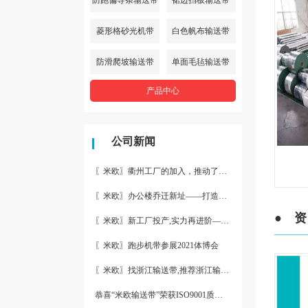
菱形格砂光机带
白色帆布输送带
防滑爬坡输送带
单面毛毡输送带
产品中心
公司新闻
〖米欧〗衢州工厂的加入，推动了产能更节约了成本。
〖米欧〗办公楼乔迁新址——打造新起点 再著新篇章
● 资
〖米欧〗新工厂投产,实力再进阶—米欧带业衢州工厂投产并平稳运
〖米欧〗跑步机带参展2021体博会
〖米欧〗找浙江输送带,推荐浙江输送带生产厂家“米欧”
恭喜“米欧输送带”荣获ISO9001质量体系认证