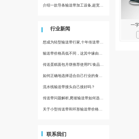
介绍一款导条输送带加工设备,超宽输送带利器
一
行业新闻
想成为轻型输送带行家,十年传送带师傅教你三招
输送带价格高低不同，这其中缘由你清楚了吗
传送蛋糕面包月饼推荐使用PU食品级输送带
如何正确地选择适合自己行业的食品输送带
流水线输送带接头自己接好吗？
传送带问题解析,爬坡输送带如何选择,推荐一款防滑输送带
关于小型传送带和环形输送带价格，他们有什么区别点。
联系我们