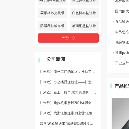
· 花纹输
· 国内
菱形格砂光机带
白色帆布输送带
· 食品输
防滑爬坡输送带
单面毛毡输送带
· 自己
产品中心
· 毛毡输
· 常州p
公司新闻
· 工业
〖米欧〗衢州工厂的加入，推动了产能更节约了成本。
〖米欧〗办公楼乔迁新址——打造新起点 再著新篇章
产品推
〖米欧〗新工厂投产,实力再进阶—米欧带业衢州工厂投产并平稳运
〖米欧〗跑步机带参展2021体博会
〖米欧〗找浙江输送带,推荐浙江输送带生产厂家“米欧”
恭喜“米欧输送带”荣获ISO9001质量体系认证