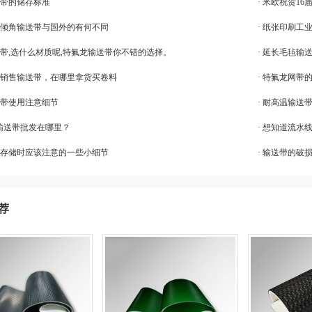
送带的储存标准
· 米欧祝贺1
的大倾角输送带与国外的有何不同
· 纸张印刷工
送带,选什么材质呢,特氟龙输送带你不错的选择。
· 延长毛毡输
怎么销售输送带，在哪里拿货买卷料
· 特氟龙网带
送带使用注意细节
· 耐高温输送
vc输送带批发在哪里？
· 想知道流水
皮带存储时应该注意的一些小细节
· 输送带的破
荐