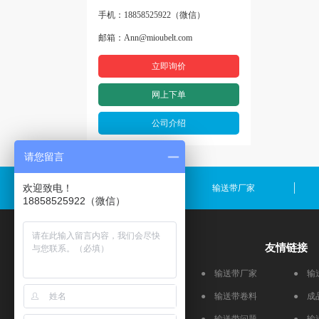
手机：18858525922（微信）
邮箱：Ann@mioubelt.com
立即询价
网上下单
公司介绍
请您留言
欢迎致电！
输送带规格
输送带厂家
18858525922（微信）
产品推荐
友情链接
流水线皮带
● 输送带厂家
● 输
食品输送带
● 输送带卷料
● 成
跑步机皮带
● 输送带问题
● 输