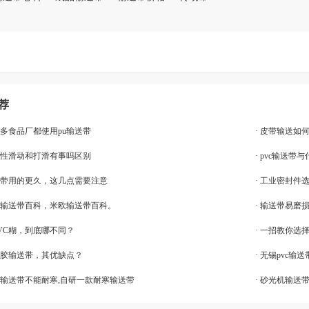
荐
很多食品厂都使用pu输送带
· 皮带输送如
带弹性滑动和打滑有事吗区别
· pvc输送
输送带用的更久，这几点需要注意
· 工业密封件
绿色输送带百科，米欧输送带百科。
· 输送带易磨
粉PVC糊，到底哪不同？
· 一招教你选
硅胶输送带，其优缺点？
· 无锡pvc
VC输送带不能耐寒,自研一款耐寒输送带
· 砂光机输送