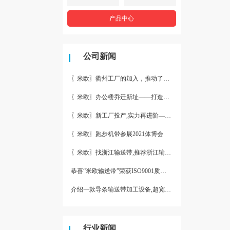
产品中心
公司新闻
〖米欧〗衢州工厂的加入，推动了产能更节约了成本。
〖米欧〗办公楼乔迁新址——打造新起点 再著新篇章
〖米欧〗新工厂投产,实力再进阶—米欧带业衢州工厂投产并平稳运
〖米欧〗跑步机带参展2021体博会
〖米欧〗找浙江输送带,推荐浙江输送带生产厂家“米欧”
恭喜“米欧输送带”荣获ISO9001质量体系认证
介绍一款导条输送带加工设备,超宽输送带利器
行业新闻