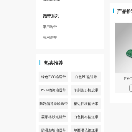
产品推
跑带系列
家用跑带
商用跑带
热卖推荐
绿色PVC输送带
白色PU输送带
PV
PVK物流输送带
印刷跑步机皮带
防跑偏导条输送带
裙边挡板输送带
菱形格砂光机带
白色帆布输送带
防滑爬坡输送带
单面毛毡输送带