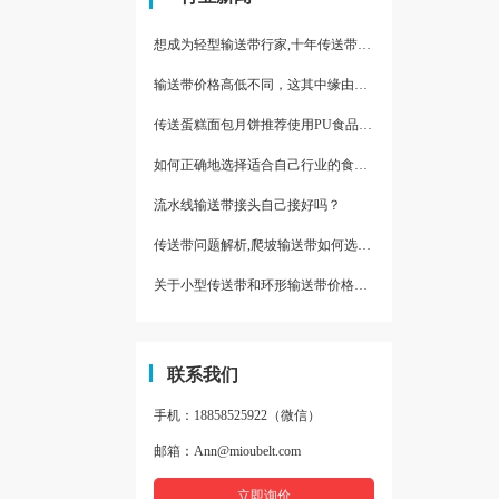
想成为轻型输送带行家,十年传送带师傅教你三招
输送带价格高低不同，这其中缘由你清楚了吗
传送蛋糕面包月饼推荐使用PU食品级输送带
如何正确地选择适合自己行业的食品输送带
流水线输送带接头自己接好吗？
传送带问题解析,爬坡输送带如何选择,推荐一款防滑输送带
关于小型传送带和环形输送带价格，他们有什么区别点。
联系我们
手机：18858525922（微信）
邮箱：Ann@mioubelt.com
立即询价