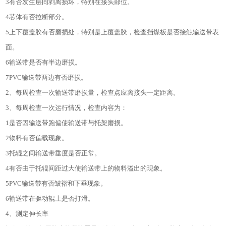
3
有否发生层间剥离损坏，特别在接头部位。
4
芯体有否拉断部分。
5
上下覆盖胶有否磨损处，特别是上覆盖胶，检查挡煤板是否接触输送带表
面。
6
输送带是否有半边磨损。
7PVC
输送带两边有否磨损。
2
、每周检查一次输送带磨损量，检查点应离接头一定距离。
3
、每周检查一次运行情况，检查内容为：
1
是否因输送带跑偏使输送带与托架磨损。
2
物料有否偏载现象。
3
托辊之间输送带垂度是否正常。
4
有否由于托辊间距过大使输送带上的物料溢出的现象。
5PVC
输送带有否皱褶和下垂现象。
6
输送带在驱动辊上是否打滑。
4
、测定伸长率