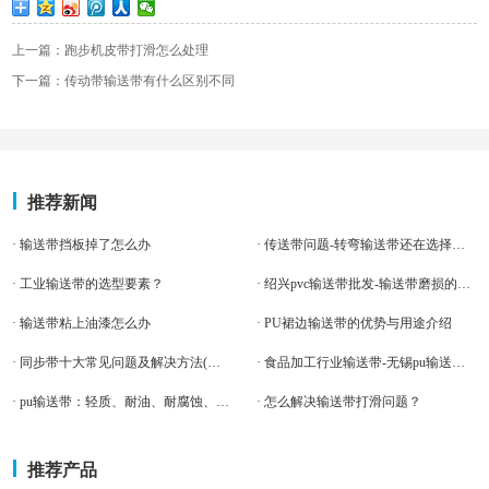
上一篇：跑步机皮带打滑怎么处理
下一篇：传动带输送带有什么区别不同
推荐新闻
· 输送带挡板掉了怎么办
· 传送带问题-转弯输送带还在选择常规输送带？已经out了！
· 工业输送带的选型要素？
· 绍兴pvc输送带批发-输送带磨损的原因
· 输送带粘上油漆怎么办
· PU裙边输送带的优势与用途介绍
· 同步带十大常见问题及解决方法(干货必藏）
· 食品加工行业输送带-无锡pu输送带厂
· pu输送带：轻质、耐油、耐腐蚀、耐磨、易清洗，广泛应用于各个
· 怎么解决输送带打滑问题？
推荐产品