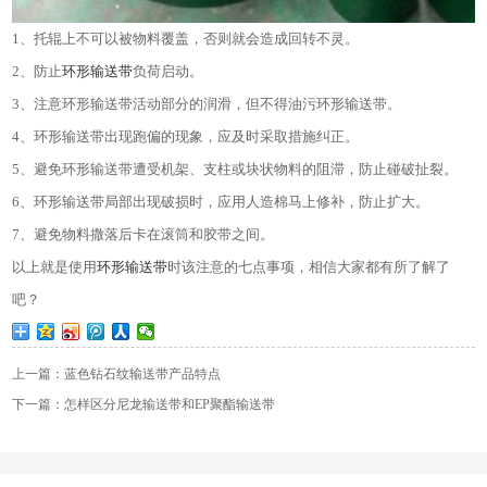
1
、托辊上不可以被物料覆盖，否则就会造成回转不灵。
2
、防止
环形输送带
负荷启动。
3
、注意环形输送带活动部分的润滑，但不得油污环形输送带。
4
、环形输送带出现跑偏的现象，应及时采取措施纠正。
5
、避免环形输送带遭受机架、支柱或块状物料的阻滞，防止碰破扯裂。
6
、环形输送带局部出现破损时，应用人造棉马上修补，防止扩大。
7
、避免物料撒落后卡在滚筒和胶带之间。
以上就是使用
环形输送带
时该注意的七点事项，相信大家都有所了解了
吧？
上一篇：蓝色钻石纹输送带产品特点
下一篇：怎样区分尼龙输送带和EP聚酯输送带