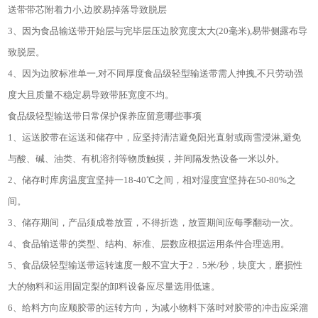
送带带芯附着力小
,
边胶易掉落导致脱层
3
、因为食品输送带开始层与完毕层压边胶宽度太大
(20
毫米
),
易带侧露布导
致脱层。
4
、因为边胶标准单一
,
对不同厚度食品级轻型输送带需人抻拽
,
不只劳动强
度大且质量不稳定易导致带胚宽度不均。
食品级轻型输送带日常保护保养应留意哪些事项
1
、运送胶带在运送和储存中，应坚持清洁避免阳光直射或雨雪浸淋
,
避免
与酸、碱、油类、有机溶剂等物质触摸，并间隔发热设备一米以外。
2
、储存时库房温度宜坚持一
18-40
℃之间，相对湿度宜坚持在
50-80%
之
间。
3
、储存期间，产品须成卷放置，不得折迭，放置期间应每季翻动一次。
4
、食品输送带的类型、结构、标准、层数应根据运用条件合理选用。
5
、食品级轻型输送带运转速度一般不宜大于
2
．
5
米
/
秒，块度大，磨损性
大的物料和运用固定梨的卸料设备应尽量选用低速。
6
、给料方向应顺胶带的运转方向，为减小物料下落时对胶带的冲击应采溜