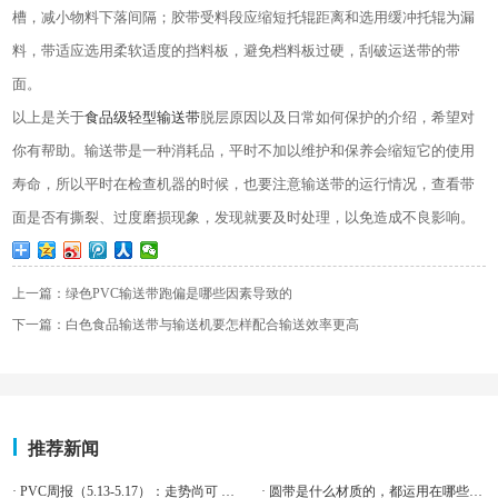
槽，减小物料下落间隔；胶带受料段应缩短托辊距离和选用缓冲托辊为漏
料，带适应选用柔软适度的挡料板，避免档料板过硬，刮破运送带的带
面。
以上是关于
食品级轻型输送带
脱层原因以及日常如何保护的介绍，希望对
你有帮助。输送带是一种消耗品，平时不加以维护和保养会缩短它的使用
寿命，所以平时在检查机器的时候，也要注意输送带的运行情况，查看带
面是否有撕裂、过度磨损现象，发现就要及时处理，以免造成不良影响。
上一篇：绿色PVC输送带跑偏是哪些因素导致的
下一篇：白色食品输送带与输送机要怎样配合输送效率更高
推荐新闻
· PVC周报（5.13-5.17）：走势尚可 PVC市场高位震
· 圆带是什么材质的，都运用在哪些行业？