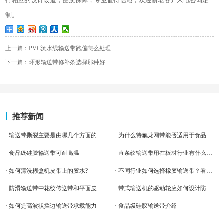
行相应的设计改造，品质保障，专业值得信赖，欢迎新老客户来电咨询定
制。
上一篇：PVC流水线输送带跑偏怎么处理
下一篇：环形输送带修补条选择那种好
推荐新闻
· 输送带撕裂主要是由哪几个方面的原因造成的？
· 为什么特氟龙网带能否适用于食品烘焙
· 食品级硅胶输送带可耐高温
· 直条纹输送带用在板材行业有什么好处
· ​如何清洗糊盒机皮带上的胶水?​
· 不同行业如何选择橡胶输送带？看这一篇就够了！
· 防滑输送带中花纹传送带和平面皮带哪个更耐磨。
· 带式输送机的驱动轮应如何设计防止输送带跑偏
· 如何提高波状挡边输送带承载能力
· 食品级硅胶输送带介绍