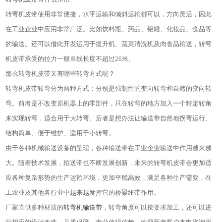
转弯机皮带使用非常便捷，水平运输和倾斜运输都可以，方向灵活，因此
在工业企业中应用非常广泛。比如饮料瓶、药品、铝罐、化妆品、食品等
的输送。还可以借此开发运用于提升机、蔬菜清洗机及肉食品输送，转弯
机皮带承受的拉力一般单线长度不超过
20
米。
那么转弯机皮带又有哪些转弯方式呢？
转弯机皮带转弯分为两种方式：分别是强制性的变向转弯和自然的变向转
弯。前者是不改变原机器上的零部件，只在转弯的地方加入一个特定转角
来实现转弯，适合用于大转弯。后者是想办法让输送带自然地拐弯运行、
结构简单、便于维护、适用于小转弯。
由于各种机械输送设备的呈现，各种输送带在工业企业输送中作用越来越
大。随着技术发展，输送带也不断发展创新，未来的转弯机皮带会更加适
应各种复杂形势的生产运输环境，更加平稳高效，满足各种生产需要，在
工农业及其他各行业中越来越发挥它的桥梁纽带作用。
厂家直供多种材质的
转弯机输送带
，转弯角度可以按要求加工，还可以进