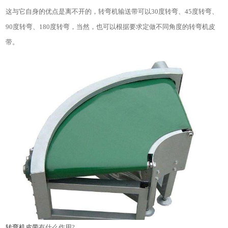
这与它自身的优点是离不开的，转弯机输送带可以
30
度转弯、
45
度转弯、
90
度转弯、
180
度转弯，当然，也可以根据要求定做不同角度的转弯机皮
带。
转弯机皮带
有什么作用
?