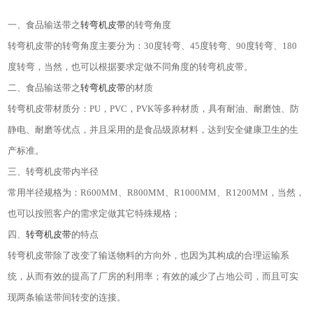
一、食品输送带之
转弯机皮带
的转弯角度
转弯机皮带的转弯角度主要分为：
30
度转弯、
45
度转弯、
90
度转弯、
180
度转弯，当然，也可以根据要求定做不同角度的转弯机皮带。
二、食品输送带之
转弯机皮带
的材质
转弯机皮带材质分：
PU
，
PVC
，
PVK
等多种材质，具有耐油、耐磨蚀、防
静电、耐磨等优点，并且采用的是食品级原材料，达到安全健康卫生的生
产标准。
三、转弯机皮带内半径
常用半径规格为：
R600MM
、
R800MM
、
R1000MM
、
R1200MM
，当然，
也可以按照客户的需求定做其它特殊规格；
四、
转弯机皮带
的特点
转弯机皮带除了改变了输送物料的方向外，也因为其构成的合理运输系
统，从而有效的提高了厂房的利用率；有效的减少了占地公司，而且可实
现两条输送带间转变的连接。