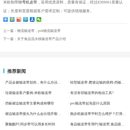
米欧制带
转弯机皮带
，采用优质原料，质量有保证，经过
IOS9001
质量认
证；长度和宽度根据客户需求定制；可提供现场服务。
上一篇：物流输送带，pvk物流输送带
下一篇：关于食品流水线输送带产品介绍
推荐新闻
· 产品会被输送带划伤，有什么办法呢？
· 轻型输送带-爬坡运输的搭档-挡板输送带,你还不下手为强？
· 垃圾输送客户案例-米欧输送带
· 有没有切输送带的电动工具?
· 挡板裙边输送带主要构成有哪些
· pvc输送带起泡是什么原因
· 裙边输送带接头为什么会出现开裂现象
· 跑步机输送带平时怎么维护？打滑该如何调整
· 聚氨酯PU同步带可以用多长时间
· 食品输送带常用PU输送带,食品级证书安全放心,