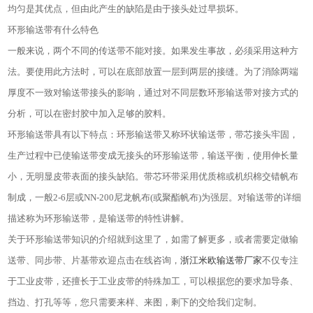
均匀是其优点，但由此产生的缺陷是由于接头处过早损坏。
环形输送带有什么特色
一般来说，两个不同的传送带不能对接。如果发生事故，必须采用这种方
法。要使用此方法时，可以在底部放置一层到两层的接缝。为了消除两端
厚度不一致对输送带接头的影响，通过对不同层数环形输送带对接方式的
分析，可以在密封胶中加入足够的胶料。
环形输送带具有以下特点：环形输送带又称环状输送带，带芯接头牢固，
生产过程中已使输送带变成无接头的环形输送带，输送平衡，使用伸长量
小，无明显皮带表面的接头缺陷。带芯环带采用优质棉或机织棉交错帆布
制成，一般
2-6
层或
NN-200
尼龙帆布
(
或聚酯帆布
)
为强层。对输送带的详细
描述称为环形输送带，是输送带的特性讲解。
关于环形输送带知识的介绍就到这里了，如需了解更多，或者需要定做输
送带、同步带、片基带欢迎点击在线咨询，
浙江米欧输送带厂家
不仅专注
于工业皮带，还擅长于工业皮带的特殊加工，可以根据您的要求加导条、
挡边、打孔等等，您只需要来样、来图，剩下的交给我们定制。