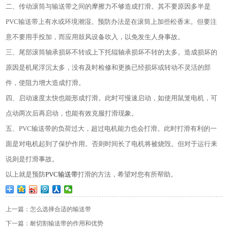
二、传动滚筒与输送带之间的摩擦力不够造成打滑。其不要原因多半是
PVC
输送带上有水或环境潮湿。预防办法是在滚筒上加些松香末。但要注
意不要用手投加，而应用鼓风设备吹入，以免发生人身事故。
三、尾部滚筒轴承损坏不转或上下托辊轴承损坏不转的太多。造成损坏的
原因是机尾浮沉太多，没有及时检修和更换已经损坏或转动不灵活的部
件，使阻力增大造成打滑。
四、启动速度太快也能形成打滑。此时可慢速启动，如使用鼠笼电机，可
点动两次后再启动，也能有效克服打滑现象。
五、
PVC
输送带的负荷过大，超过电机能力也会打滑。此时打滑有利的一
面是对电机起到了保护作用。否则时间长了电机将被烧毁。但对于运行来
说则是打滑事故。
以上就是预防
PVC
输送带
打滑的方法，希望对您有所帮助。
上一篇：怎么选择合适的输送带
下一篇：耐切割输送带的作用和优势