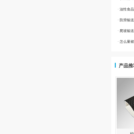
· 油性食
· 防滑输
· 爬坡
· 怎么量
产品推