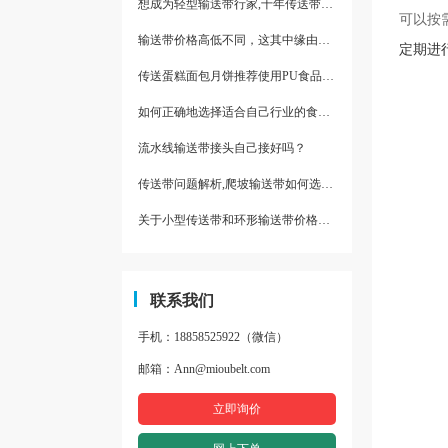
想成为轻型输送带行家,十年传送带师傅教你三招
可以按
输送带价格高低不同，这其中缘由你清楚了吗
定期进
传送蛋糕面包月饼推荐使用PU食品级输送带
如何正确地选择适合自己行业的食品输送带
流水线输送带接头自己接好吗？
传送带问题解析,爬坡输送带如何选择,推荐一款防滑输送带
关于小型传送带和环形输送带价格，他们有什么区别点。
联系我们
手机：18858525922（微信）
邮箱：Ann@mioubelt.com
立即询价