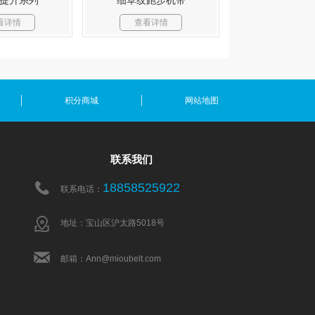
提升系列
细草纹跑步机带
看详情
查看详情
积分商城
网站地图
联系我们
18858525922
联系电话：
地址：宝山区沪太路5018号
邮箱：Ann@mioubelt.com