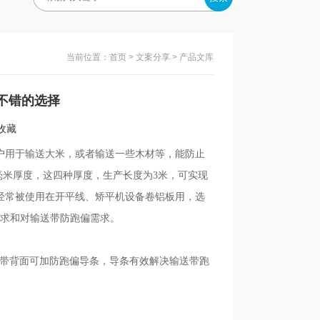
当前位置：
首页
>
文案分享
> 产品文库
不错的选择
入收藏
户用于输送大米，或者输送一些木材等，能防止
6毫米厚度，这四种厚度，生产长度为3米，可实现
经常被使用在开平线、矫平机设备卷铝板用，选
要求和对输送带防跑偏需求。
带背面可加防跑偏导条，导条有效解决输送带跑