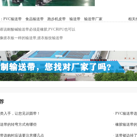
：
PVC输送带
食品输送带
跑步机皮带
输送带
输送带厂家
相关推
谁说耐酸碱输送带必须是橡胶,PVC和PU也可以
像搓衣板一样的输送带,搓衣板纹输送带
荐
点分类入手，让您见识圆带！
· PVC输送
输送带的转弯方式有哪些
· 橡胶输送带
输送带选购时应该要注意哪几点
· 送带裙边掉