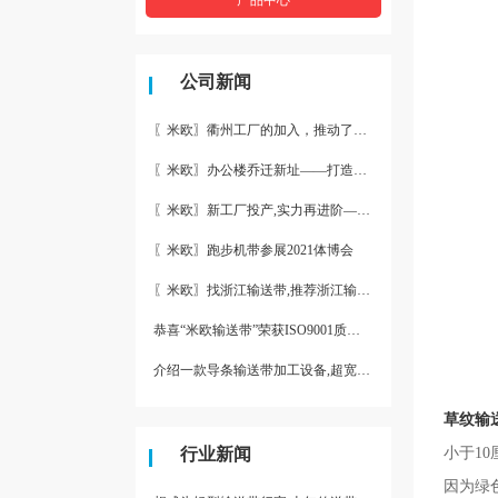
公司新闻
〖米欧〗衢州工厂的加入，推动了产能更节约了成本。
〖米欧〗办公楼乔迁新址——打造新起点 再著新篇章
〖米欧〗新工厂投产,实力再进阶—米欧带业衢州工厂投产并平稳运
〖米欧〗跑步机带参展2021体博会
〖米欧〗找浙江输送带,推荐浙江输送带生产厂家“米欧”
恭喜“米欧输送带”荣获ISO9001质量体系认证
介绍一款导条输送带加工设备,超宽输送带利器
草纹输
行业新闻
小于1
因为绿