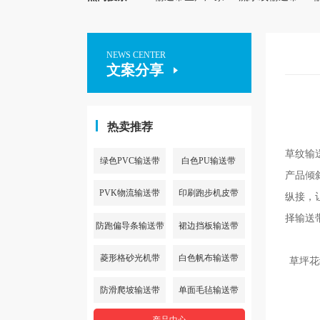
NEWS CENTER
文案分享
热卖推荐
草纹输
绿色PVC输送带
白色PU输送带
产品倾
PVK物流输送带
印刷跑步机皮带
纵接，
择输送
防跑偏导条输送带
裙边挡板输送带
菱形格砂光机带
白色帆布输送带
草坪花
防滑爬坡输送带
单面毛毡输送带
产品中心