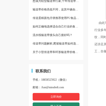
想成为轻型输送带行家,十年传送带师傅教你三招
输送带价格高低不同，这其中缘由你清楚了吗
传送蛋糕面包月饼推荐使用PU食品级输送带
由此可
如何正确地选择适合自己行业的食品输送带
行业多
流水线输送带接头自己接好吗？
纹，同
传送带问题解析,爬坡输送带如何选择,推荐一款防滑输送带
还涉足
工，自
关于小型传送带和环形输送带价格，他们有什么区别点。
联系我们
手机：18858525922（微信）
邮箱：Ann@mioubelt.com
立即询价