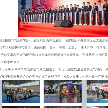
会围绕“37规划”展开，展区划分为综合展区、场馆展区和健身展区三大主题板块
近3万名观众进行预登记，来自韩国、日本、美国、加拿大、澳大利亚、俄罗斯、
上千名买家和不错的观众也将来到体博会现场进行参观采购。预计截至26日闭幕
会主席李桦表示。
，小编和同事早早就来公司展位报道了，相比以往这次展位更加大气时尚，
场的同事们就开始给合作客户的展位送鲜花了，礼轻人意重，这是米欧一直坚持