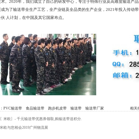
技术。2020年，我们成立了自己的研发中心，专注于特殊行业及高难度输送产
展成为了输送带全生产工艺，全产业链及全品类的生产企业，2021年投入传动
合伙 人计划，在中国及其它国家布点。
：
PVC输送带
食品输送带
跑步机皮带
输送带
输送带厂家
相关推
〖米欧〗- 千元输送带优惠券领取,购输送带送积分.
米欧与您相会2019广州物流展