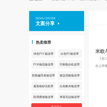
NEWS CENTER
文案分享
热卖推荐
米欧
绿色PVC输送带
白色PU输送带
5月23
PVK物流输送带
印刷跑步机皮带
台上市领
防跑偏导条输送带
裙边挡板输送带
菱形格砂光机带
白色帆布输送带
防滑爬坡输送带
单面毛毡输送带
产品中心