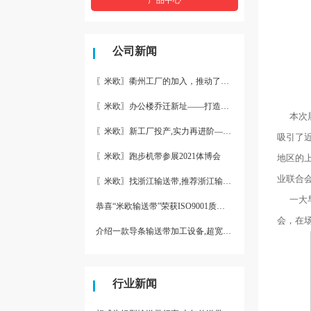
公司新闻
〖米欧〗衢州工厂的加入，推动了产能更节约了成本。
〖米欧〗办公楼乔迁新址——打造新起点 再著新篇章
本次展
〖米欧〗新工厂投产,实力再进阶—米欧带业衢州工厂投产并平稳运
吸引了
〖米欧〗跑步机带参展2021体博会
地区的
业联合
〖米欧〗找浙江输送带,推荐浙江输送带生产厂家“米欧”
一大早
恭喜“米欧输送带”荣获ISO9001质量体系认证
会，在
介绍一款导条输送带加工设备,超宽输送带利器
行业新闻