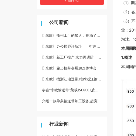
（1）
（2）
（3）
公司新闻
业；20
〖米欧〗衢州工厂的加入，推动了产能更节约了成本。
淘汰、
〖米欧〗办公楼乔迁新址——打造新起点 再著新篇章
本周回
1.概述
〖米欧〗新工厂投产,实力再进阶—米欧带业衢州工厂投产并平稳运
本周国内
〖米欧〗跑步机带参展2021体博会
〖米欧〗找浙江输送带,推荐浙江输送带生产厂家“米欧”
恭喜“米欧输送带”荣获ISO9001质量体系认证
介绍一款导条输送带加工设备,超宽输送带利器
行业新闻