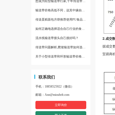
想成为轻型输送带行家,十年传送带师傅教你三招
输送带价格高低不同，这其中缘由你清楚了吗
传送蛋糕面包月饼推荐使用PU食品级输送带
如何正确地选择适合自己行业的食品输送带
流水线输送带接头自己接好吗？
2.成交
据成交
传送带问题解析,爬坡输送带如何选择,推荐一款防滑输送带
贸易商
关于小型传送带和环形输送带价格，他们有什么区别点。
联系我们
手机：18858525922（微信）
邮箱：Ann@mioubelt.com
立即询价