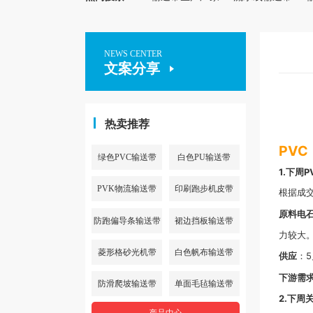
NEWS CENTER
文案分享
热卖推荐
PVC
绿色PVC输送带
白色PU输送带
1.下周
PVK物流输送带
印刷跑步机皮带
根据成
原料电
防跑偏导条输送带
裙边挡板输送带
力较大
菱形格砂光机带
白色帆布输送带
供应
：5
下游需
防滑爬坡输送带
单面毛毡输送带
2.下周
产品中心