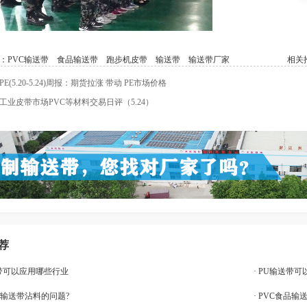
：
PVC输送带
食品输送带
跑步机皮带
输送带
输送带厂家
相关推
E(5.20-5.24)周报：期货拉涨 带动 PE市场价格
工业皮带市场PVC等材料交易日评（5.24）
荐
送带可以应用哪些行业
· PU输送带
决输送带沾料的问题?
· PVC食品