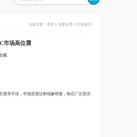
当前位置：
首页
>
文案分享
> 行业相关
PVC市场高位震
入收藏
石需求不佳，市场货源过剩现象明显，电石厂出货压