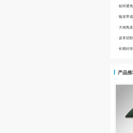
· 如何
· 输送带
· 大倾角
· 皮革切
· 长期
产品推