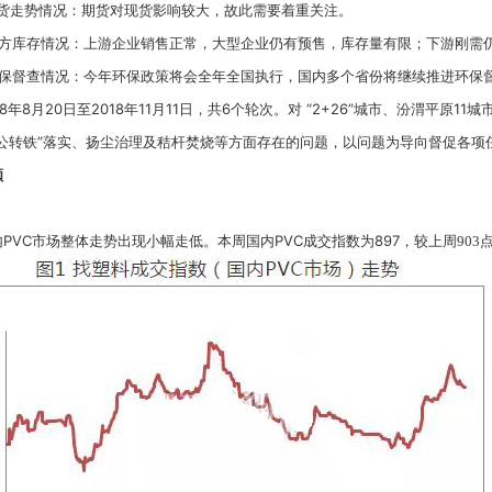
期货走势情况：期货对现货影响较大，故此需要着重关注。
各方库存情况：上游企业销售正常，大型企业仍有预售，库存量有限；下游刚需
环保督查情况：今年环保政策将会全年全国执行，国内多个省份将继续推进环保督
18年8月20日至2018年11月11日，共6个轮次。对 “2+26”城市、汾渭平
“公转铁”落实、扬尘治理及秸杆焚烧等方面存在的问题，以问题为导向督促各项
顾
PVC市场整体走势出现小幅走低。本周国内PVC成交指数为897，
较上周903