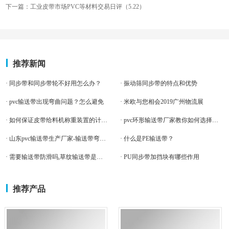
下一篇：工业皮带市场PVC等材料交易日评（5.22）
推荐新闻
· 同步带和同步带轮不好用怎么办？
· 振动筛同步带的特点和优势
· pvc输送带出现弯曲问题？怎么避免
· 米欧与您相会2019广州物流展
· 如何保证皮带给料机称重装置的计量精度？
· pvc环形输送带厂家教你如何选择输送带
· 山东pvc输送带生产厂家-输送带弯曲折怎么办
· 什么是PE输送带？
· 需要输送带防滑吗,草纹输送带是款不错的选择
· PU同步带加挡块有哪些作用
推荐产品